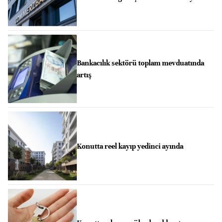
Bankacılık sektörü toplam mevduatında
artış
Konutta reel kayıp yedinci ayında