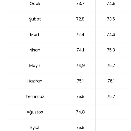
Ocak
73,7
74,9
Şubat
72,8
73,5
Mart
72,4
74,3
Nisan
74,1
75,3
Mayıs
74,9
75,7
Haziran
75,1
76,1
Temmuz
75,9
75,7
Ağustos
74,8
Eylül
75,9