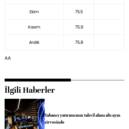
Ekim
75,5
Kasım
75,9
Aralık
75,8
AA
İlgili Haberler
Yabancı yatırımcının tahvil alımı altı ayın
zirvesinde