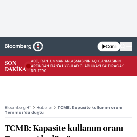
Canlı
ABD, İRAN-UMMAN ANLAŞMASININ AÇIKLANMASININ
AB
SON
ARDINDAN İRAN'A UYGULADIĞI ABLUKAYI KALDIRACAK -
GE
DAKİKA
REUTERS
UY
Bloomberg HT
Haberler
TCMB: Kapasite kullanım oranı
Temmuz'da düştü
TCMB: Kapasite kullanım oranı