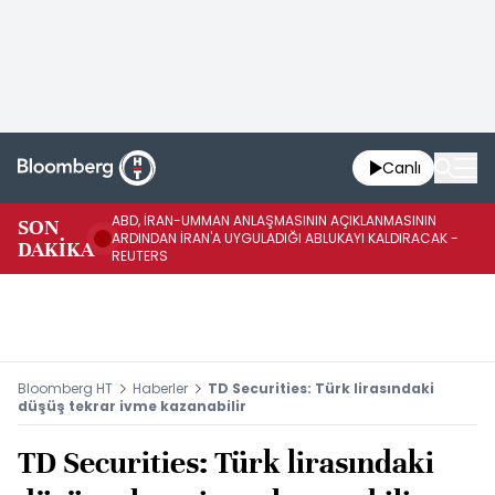
Canlı
ABD, İRAN-UMMAN ANLAŞMASININ AÇIKLANMASININ
AB
SON
ARDINDAN İRAN'A UYGULADIĞI ABLUKAYI KALDIRACAK -
GE
DAKİKA
REUTERS
UY
Bloomberg HT
Haberler
TD Securities: Türk lirasındaki
düşüş tekrar ivme kazanabilir
TD Securities: Türk lirasındaki