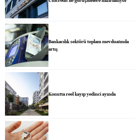
Unicredit ile görüşmelere hazırlanıyor
Bankacılık sektörü toplam mevduatında
artış
Konutta reel kayıp yedinci ayında