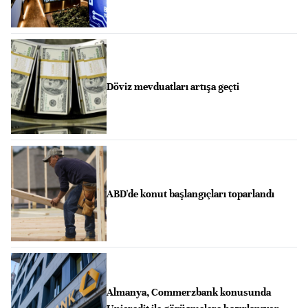
Döviz mevduatları artışa geçti
ABD'de konut başlangıçları toparlandı
Almanya, Commerzbank konusunda