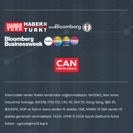
Sitemizdeki veriler Foreks tarafından sağlanmaktadır. NASDAQ, Dow Jones
Industrial Average, SHCOM, FTSE 100, CAC 40, DAX 30, Hang Seng, IBEX 35,
BOVESPA, VİOP ve Tahvil-bono verileri 15 dakika; CME, NYMEX VE S&P verileri 10
dakika gecikmeli verilmektedir. YASAL UYARI © 2026 Kayıtlı Elektronik Posta
Adresi : cgorsel@hs03.kep.tr