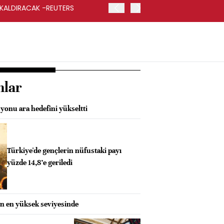
 KALDIRACAK -REUTERS
ABD DIŞİŞLERİ BAKANLIĞI
UYGULANACAK
nlar
onu ara hedefini yükseltti
Türkiye'de gençlerin nüfustaki payı
yüzde 14,8’e geriledi
lın en yüksek seviyesinde