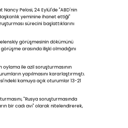
 Nancy Pelosi, 24 Eylül'de "ABD'nin
"Başkanlık yeminine ihanet ettiği"
ruşturması sürecini başlattıklarını
-Zelenskiy görüşmesinin dökümünü
görüşme arasında ilişki olmadığını
an oylama ile azil soruşturmasının
urumların yapılmasını kararlaştırmıştı.
esi'ndeki kamuya açık oturumlar 13-21
şturmasını, "Rusya soruşturmasında
 bir cadı avı" olarak nitelendirerek,