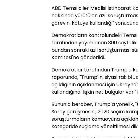
ABD Temsilciler Meclisi İstihbarat 
hakkında yürütülen azil soruşturmas
görevini kötüye kullandığı" sonucuna 
Demokratların kontrolündeki Temsilc
tarafından yayımlanan 300 sayfalı
bundan sonraki azil soruşturması sü
Komitesi'ne gönderildi.
Demokratlar tarafından Trump'a karş
raporunda, "Trump'ın, siyasi rakibi
açıldığının açıklanması için Ukray
kullandığına ilişkin net bulgular var." 
Bununla beraber, Trump’a yönelik, "
Saray görüşmesini, 2020 seçim kam
soruşturmaların kamuoyuna açıklanm
kategoride suçlama yöneltilmesi dikk