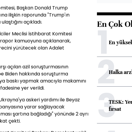
Komitesi, Başkan Donald Trump
ına ilişkin raporunda "Trump'ın
ulaştığını açıkladı.
En Çok O
1
iler Meclisi İstihbarat Komitesi
k rapor kamuoyuna açıklanarak,
En yüksek
recini yürütecek olan Adalet
2
ı açılan azil soruşturmasının
Halka arz
 Joe Biden hakkında soruşturma
na'ya baskı yapmak amacıyla makamını
3
ifadesine yer verildi.
Ukrayna'ya askeri yardımı ile Beyaz
TESK: Yen
panyasına yarar sağlayacak
fırsat
ası şartına bağladığı" yönünde 2 ayrı
at çekti.