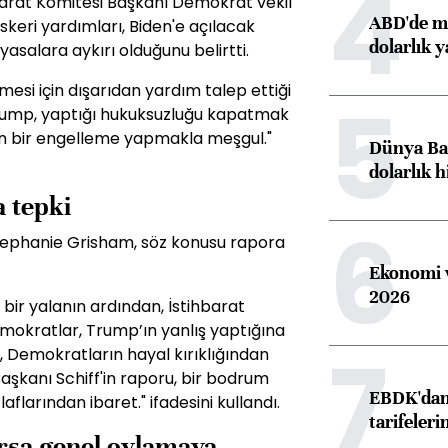
4
barat Komitesi Başkanı Demokrat vekil
ABD'de ma
keri yardımları, Biden'e açılacak
dolarlık y
salara aykırı olduğunu belirtti.
mesi için dışarıdan yardım talep ettiği
5
Trump, yaptığı hukuksuzluğu kapatmak
an bir engelleme yapmakla meşgul."
Dünya Ban
dolarlık h
a tepki
6
ephanie Grisham, söz konusu rapora
Ekonomi v
2026
 bir yalanın ardından, İstihbarat
mokratlar, Trump’ın yanlış yaptığına
7
r, Demokratların hayal kırıklığından
aşkanı Schiff'in raporu, bir bodrum
EBDK'dan 
flarından ibaret." ifadesini kullandı.
tarifeleri
arsa genel oylamaya