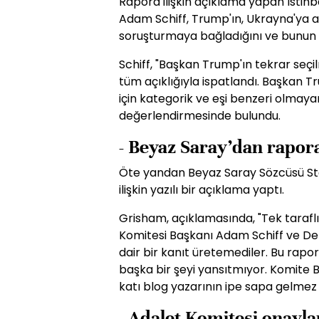
Rapora ilişkin açıklama yapan İstih
Adam Schiff, Trump'ın, Ukrayna'ya as
soruşturmaya bağladığını ve bunun ya
Schiff, "Başkan Trump'ın tekrar seçil
tüm açıklığıyla ispatlandı. Başkan 
için kategorik ve eşi benzeri olmay
değerlendirmesinde bulundu.
- Beyaz Saray’dan rapor
Öte yandan Beyaz Saray Sözcüsü St
ilişkin yazılı bir açıklama yaptı.
Grisham, açıklamasında, "Tek taraflı
Komitesi Başkanı Adam Schiff ve De
dair bir kanıt üretemediler. Bu rapo
başka bir şeyi yansıtmıyor. Komite B
katı blog yazarının ipe sapa gelmez la
- Adalet Komitesi onayl