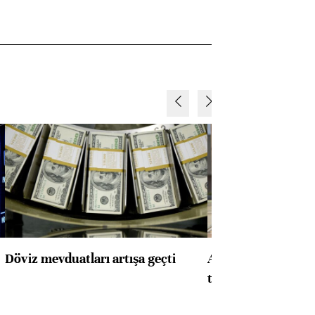
Döviz mevduatları artışa geçti
ABD'de konut başla
toparlandı