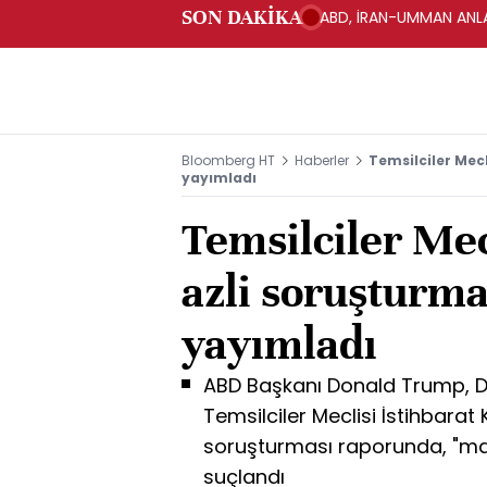
SON DAKİKA
ABD, İRAN-UMMAN ANLA
Bloomberg HT
Haberler
Temsilciler Mec
yayımladı
Temsilciler Mec
azli soruşturm
yayımladı
ABD Başkanı Donald Trump, D
Temsilciler Meclisi İstihbarat 
soruşturması raporunda, "ma
suçlandı