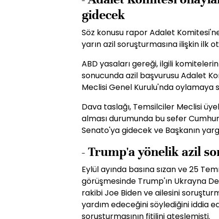
gidecek
Söz konusu rapor Adalet Komitesi'ne
yarın azil soruşturmasına ilişkin il
ABD yasaları gereği, ilgili komitele
sonucunda azil başvurusu Adalet Komi
Meclisi Genel Kurulu'nda oylamaya 
Dava taslağı, Temsilciler Meclisi üy
alması durumunda bu sefer Cumhuriy
Senato'ya gidecek ve Başkanın yarg
- Trump'a yönelik azil s
Eylül ayında basına sızan ve 25 Tem
görüşmesinde Trump'ın Ukrayna Devl
rakibi Joe Biden ve ailesini soruşt
yardım edeceğini söylediğini iddia e
soruşturmasının fitilini ateşlemişti.