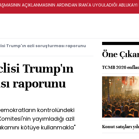
ŞMASININ AÇIKLANMASININ ARDINDAN İRAN'A UYGULADIĞI ABLUKAYI
lisi Trump'ın azli soruşturması raporunu
Öne Çıka
lisi Trump'ın
TCMB 2026 enflasy
ası raporunu
emokratların kontrolündeki
Komitesi'nin yayımladığı azil
kamını kötüye kullanmakla"
Konut satışları yı