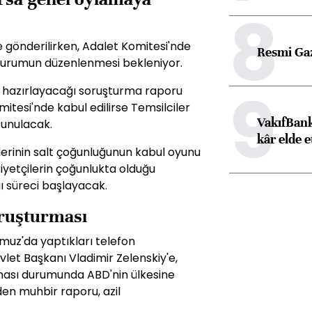
8
 gönderilirken, Adalet Komitesi'nde
Resmi Ga
k oturumun düzenlenmesi bekleniyor.
9
rin hazırlayacağı soruşturma raporu
tesi'nde kabul edilirse Temsilciler
VakıfBank
sunulacak.
kâr elde e
elerinin salt çoğunluğunun kabul oyunu
etçilerin çoğunlukta olduğu
ı süreci başlayacak.
oruşturması
muz'da yaptıkları telefon
et Başkanı Vladimir Zelenskiy'e,
urması durumunda ABD'nin ülkesine
den muhbir raporu, azil