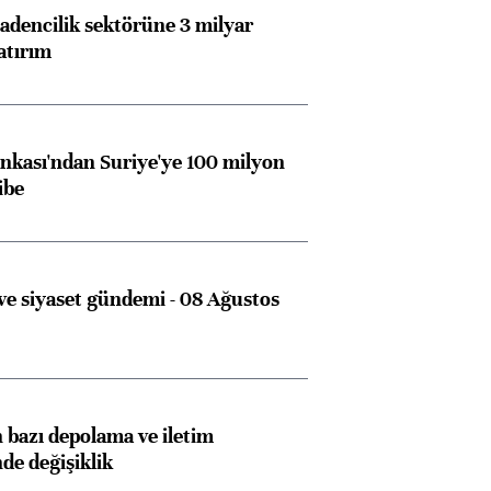
dencilik sektörüne 3 milyar
atırım
kası'ndan Suriye'ye 100 milyon
ibe
e siyaset gündemi - 08 Ağustos
bazı depolama ve iletim
nde değişiklik