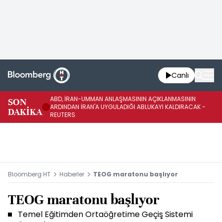
Canlı
ABD, İRAN-UMMAN ANLAŞMASININ AÇIKLANMASININ
AB
SON
ARDINDAN İRAN'A UYGULADIĞI ABLUKAYI KALDIRACAK -
GE
DAKİKA
REUTERS
UY
Bloomberg HT
Haberler
TEOG maratonu başlıyor
TEOG maratonu başlıyor
Temel Eğitimden Ortaöğretime Geçiş Sistemi