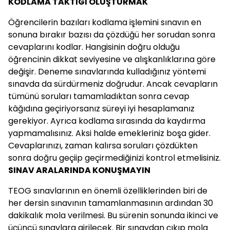
KODLAMA TAKTİĞİ OLUŞTURMAK
Öğrencilerin bazıları kodlama işlemini sınavın en
sonuna bırakır bazısı da çözdüğü her sorudan sonra
cevaplarını kodlar. Hangisinin doğru olduğu
öğrencinin dikkat seviyesine ve alışkanlıklarına göre
değişir. Deneme sınavlarında kulladığınız yöntemi
sınavda da sürdürmeniz doğrudur. Ancak cevapların
tümünü soruları tamamladıktan sonra cevap
kâğıdına geçiriyorsanız süreyi iyi hesaplamanız
gerekiyor. Ayrıca kodlama sırasında da kaydırma
yapmamalısınız. Aksi halde emekleriniz boşa gider.
Cevaplarınızı, zaman kalırsa soruları çözdükten
sonra doğru geçiip geçirmediğinizi kontrol etmelisiniz.
SINAV ARALARINDA KONUŞMAYIN
TEOG sınavlarının en önemli özelliklerinden biri de
her dersin sınavının tamamlanmasının ardından 30
dakikalık mola verilmesi. Bu sürenin sonunda ikinci ve
üçüncü sınavlara girilecek. Bir sınavdan çıkıp mola