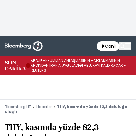
Canlı
ABD, İRAN-UMMAN ANLAŞMASININ AÇIKLANMASININ
AB
SON
ARDINDAN İRAN'A UYGULADIĞI ABLUKAYI KALDIRACAK -
GE
DAKİKA
REUTERS
UY
Bloomberg HT
Haberler
THY, kasımda yüzde 82,3 doluluğa
ulaştı
THY, kasımda yüzde 82,3