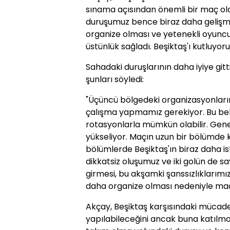
sınama açısından önemli bir maç old
duruşumuz bence biraz daha gelişme
organize olması ve yetenekli oyuncul
üstünlük sağladı. Beşiktaş'ı kutluyor
Sahadaki duruşlarının daha iyiye git
şunları söyledi:
"Üçüncü bölgedeki organizasyonlarım
çalışma yapmamız gerekiyor. Bu bel
rotasyonlarla mümkün olabilir. Gene
yükseliyor. Maçın uzun bir bölümde
bölümlerde Beşiktaş'ın biraz daha ist
dikkatsiz oluşumuz ve iki golün de
girmesi, bu akşamki şanssızlıklarımı
daha organize olması nedeniyle maç
Akçay, Beşiktaş karşısındaki mücadel
yapılabileceğini ancak buna katılma