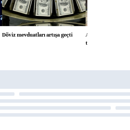
Döviz mevduatları artışa geçti
ABD'de konut başla
toparlandı