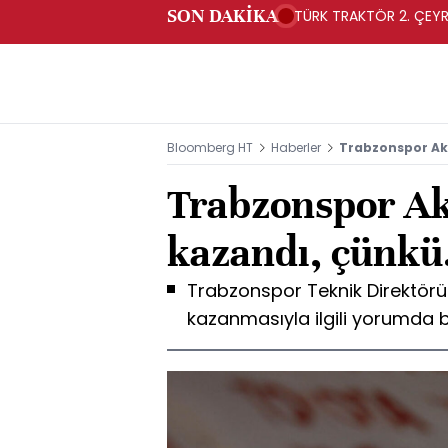
SON DAKİKA
TÜRK TRAKTÖR 2. ÇEYRE
Bloomberg HT
Haberler
Trabzonspor Akç
Trabzonspor Ak
kazandı, çünkü.
Trabzonspor Teknik Direktörü
kazanmasıyla ilgili yorumda 