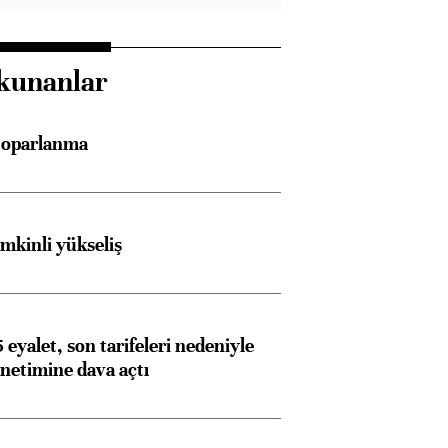
kunanlar
 toparlanma
emkinli yükseliş
 eyalet, son tarifeleri nedeniyle
etimine dava açtı