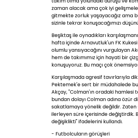
takım olma yolundaki duruşu ve kom
zaman alacak ama çok iyi gelişmele
gitmekte zorluk yaşayacağız ama bu
sizinle tekrar konuşacağımızı düşün
Beşiktaş ile oynadıkları karşılaşman
hafta içinde Arnavutluk'un FK Kukes
olumlu yansıyacağını vurgulayan Akç
hem de takımımız için hayati bir çiz
konuşuyoruz. Bu maçı çok önemsiyor
Karşılaşmada agresif tavırlarıyla d
Pektemek'e sert bir müdahalede bulun
Akçay, "Colman'ın oradaki hamlesi t
bundan dolayı Colman adına özür dile
sakatlamaya yönelik değildir. Zaten 
ilerleyen süre içerisinde değiştirdik. 
değişiklikti" ifadelerini kullandı.
- Futbolcuların görüşleri