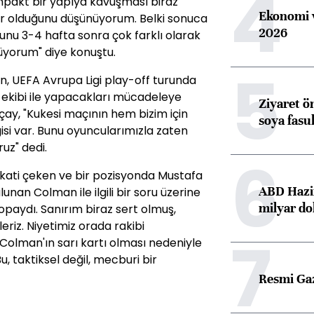
4
pakt bir yapıya kavuşması biraz
Ekonomi v
r olduğunu düşünüyorum. Belki sonuca
2026
nu 3-4 hafta sonra çok farklı olarak
üyorum" diye konuştu.
5
ın, UEFA Avrupa Ligi play-off turunda
i ekibi ile yapacakları mücadeleye
Ziyaret ö
ay, "Kukesi maçının hem bizim için
soya fasul
gisi var. Bunu oyuncularımızla zaten
uz" dedi.
6
ikkati çeken ve bir pozisyonda Mustafa
ABD Hazi
an Colman ile ilgili bir soru üzerine
milyar do
opaydı. Sanırım biraz sert olmuş,
riz. Niyetimiz orada rakibi
7
Colman'ın sarı kartı olması nedeniyle
Bu, taktiksel değil, mecburi bir
Resmi Ga