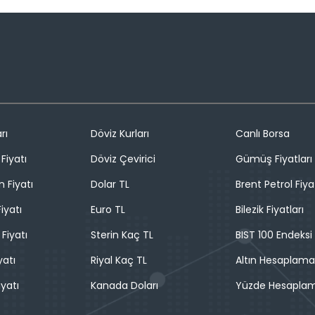
rı
Döviz Kurları
Canlı Borsa
Fiyatı
Döviz Çevirici
Gümüş Fiyatları
n Fiyatı
Dolar TL
Brent Petrol Fiya
iyatı
Euro TL
Bilezik Fiyatları
 Fiyatı
Sterin Kaç TL
BIST 100 Endeksi
yatı
Riyal Kaç TL
Altın Hesaplama
iyatı
Kanada Doları
Yüzde Hesapla