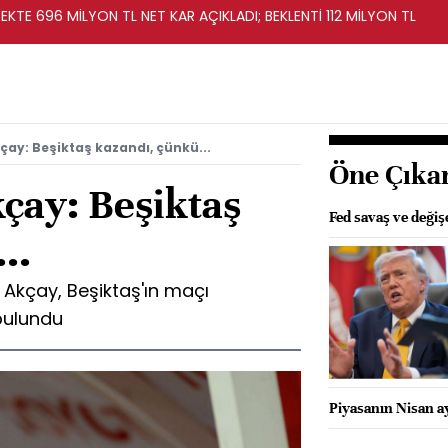
KTE 696 MİLYON TL NET KAR AÇIKLADI; BEKLENTİ 112 MİLYON TL
ay: Beşiktaş kazandı, çünkü...
Öne Çıka
çay: Beşiktaş
Fed savaş ve değişe
..
 Akçay, Beşiktaş'ın maçı
bulundu
Piyasanın Nisan ay