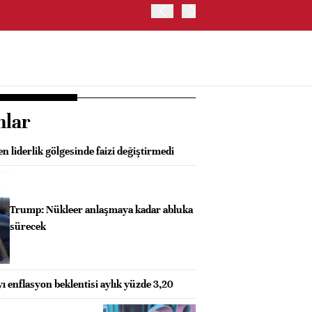
ABD'DE NASDAQ 100 ENDE
nlar
n liderlik gölgesinde faizi değiştirmedi
Trump: Nükleer anlaşmaya kadar abluka
sürecek
ı enflasyon beklentisi aylık yüzde 3,20