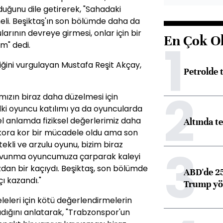
uğunu dile getirerek, "Sahadaki
li. Beşiktaş'ın son bölümde daha da
arının devreye girmesi, onlar için bir
En Çok O
1
um" dedi.
tiğini vurgulayan Mustafa Reşit Akçay,
Petrolde
2
ızın biraz daha düzelmesi için
ki oyuncu katılımı ya da oyuncularda
l anlamda fiziksel değerlerimiz daha
Altında t
 kora kor bir mücadele oldu ama son
ekli ve arzulu oyunu, bizim biraz
3
 savunma oyuncumuza çarparak kaleyi
zdan bir kaçıydı. Beşiktaş, son bölümde
ABD'de 25
ı kazandı."
Trump yön
eleri için kötü değerlendirmelerin
dığını anlatarak, "Trabzonspor'un