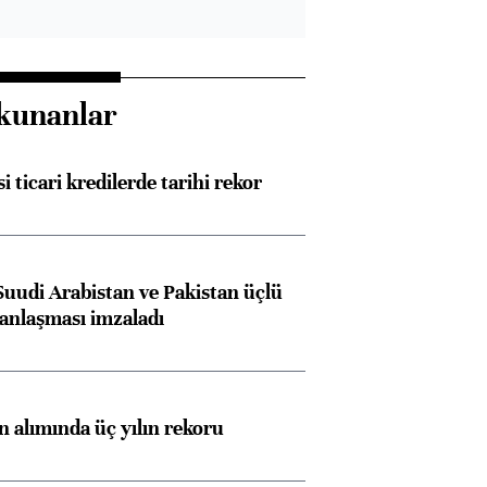
kunanlar
i ticari kredilerde tarihi rekor
Suudi Arabistan ve Pakistan üçlü
anlaşması imzaladı
Almanya, Commerzbank
Ba
konusunda Unicredit ile
me
görüşmelere hazırlanıyor
ın alımında üç yılın rekoru