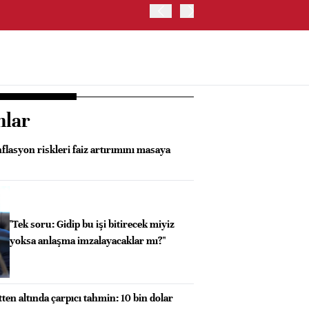
TRUMP: WARSH OLDUKÇA 
nlar
nflasyon riskleri faiz artırımını masaya
"Tek soru: Gidip bu işi bitirecek miyiz
yoksa anlaşma imzalayacaklar mı?"
tten altında çarpıcı tahmin: 10 bin dolar