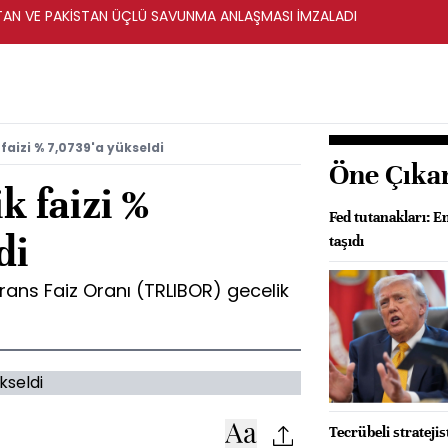
STAN VE PAKİSTAN ÜÇLÜ SAVUNMA ANLAŞMASI İMZALADI
faizi % 7,0739'a yükseldi
Öne Çıka
 faizi %
Fed tutanakları: E
di
taşıdı
erans Faiz Oranı (TRLIBOR) gecelik
Tecrübeli stratejis