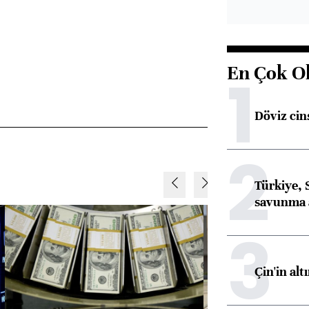
En Çok O
1
Döviz cins
2
Türkiye, 
savunma 
3
Çin'in alt