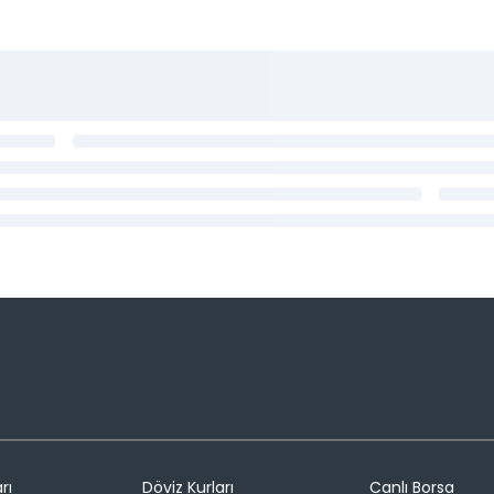
rı
Döviz Kurları
Canlı Borsa