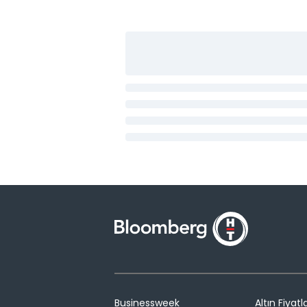
Businessweek
Altın Fiyatla