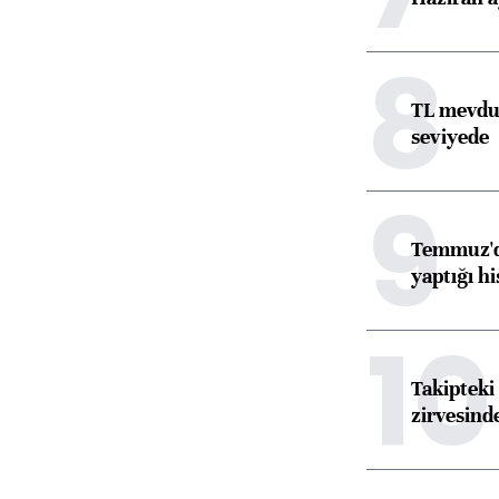
8
TL mevdua
seviyede
9
Temmuz'da
yaptığı hi
10
Takipteki 
zirvesind