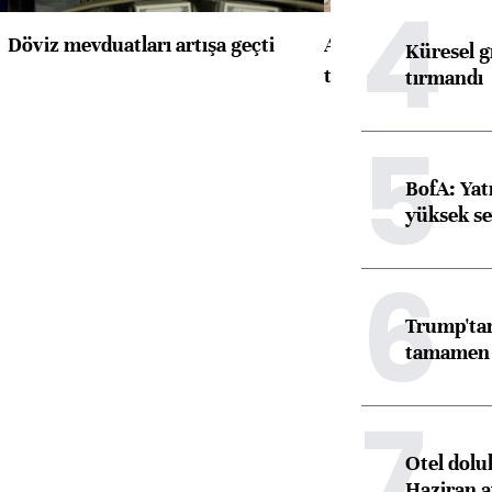
4
Döviz mevduatları artışa geçti
ABD'de konut başla
Küresel gı
toparlandı
tırmandı
5
BofA: Yatı
yüksek se
6
Trump'tan
tamamen o
7
Otel dolu
Haziran a