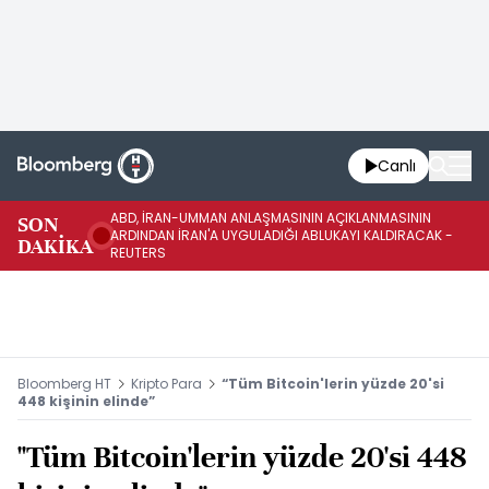
Canlı
ABD, İRAN-UMMAN ANLAŞMASININ AÇIKLANMASININ
AB
SON
ARDINDAN İRAN'A UYGULADIĞI ABLUKAYI KALDIRACAK -
GE
DAKİKA
REUTERS
UY
Bloomberg HT
Kripto Para
“Tüm Bitcoin'lerin yüzde 20'si
448 kişinin elinde”
"Tüm Bitcoin'lerin yüzde 20'si 448