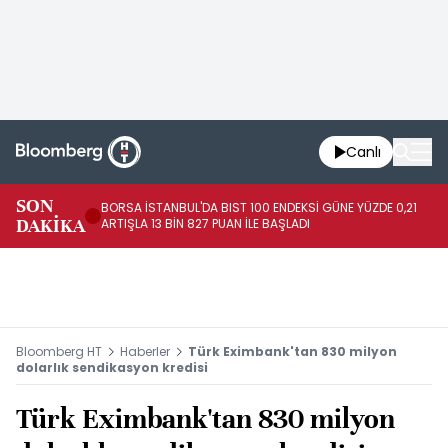
Canlı
SON
BORSA İSTANBUL'DA BIST 100 ENDEKSİ GÜNE YÜZDE 0,21
GÜ
DAKİKA
ARTIŞLA 13 BİN 827 PUAN İLE BAŞLADI
TA
Bloomberg HT
Haberler
Türk Eximbank'tan 830 milyon
dolarlık sendikasyon kredisi
Türk Eximbank'tan 830 milyon