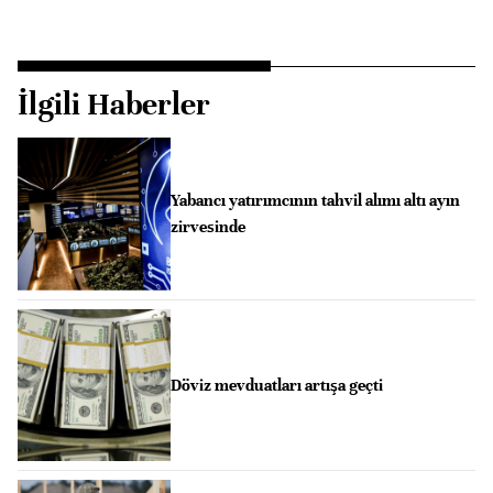
İlgili Haberler
Yabancı yatırımcının tahvil alımı altı ayın
zirvesinde
Döviz mevduatları artışa geçti