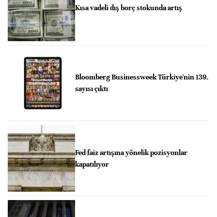
Kısa vadeli dış borç stokunda artış
Bloomberg Businessweek Türkiye'nin 139.
sayısı çıktı
Fed faiz artışına yönelik pozisyonlar
kapatılıyor