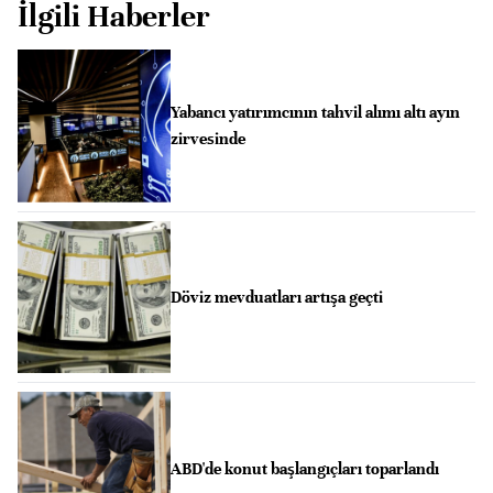
İlgili Haberler
Yabancı yatırımcının tahvil alımı altı ayın
zirvesinde
Döviz mevduatları artışa geçti
ABD'de konut başlangıçları toparlandı