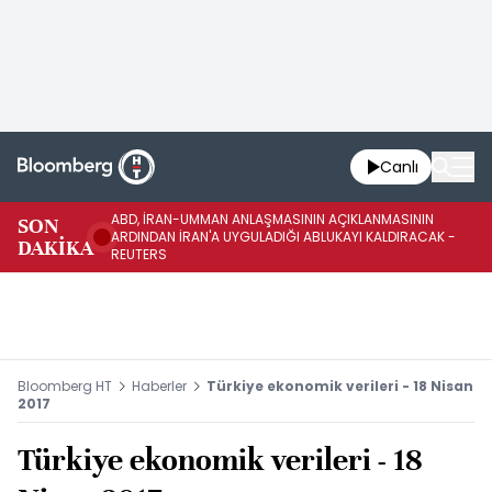
Canlı
ABD, İRAN-UMMAN ANLAŞMASININ AÇIKLANMASININ
AB
SON
ARDINDAN İRAN'A UYGULADIĞI ABLUKAYI KALDIRACAK -
GE
DAKİKA
REUTERS
UY
Bloomberg HT
Haberler
Türkiye ekonomik verileri - 18 Nisan
2017
Türkiye ekonomik verileri - 18