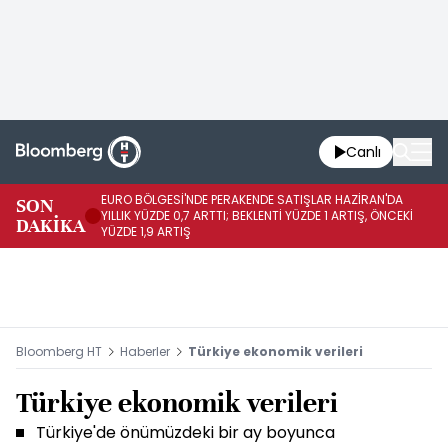
Canlı
EURO BÖLGESİ'NDE PERAKENDE SATIŞLAR HAZİRAN'DA
EU
SON
YILLIK YÜZDE 0,7 ARTTI; BEKLENTİ YÜZDE 1 ARTIŞ, ÖNCEKİ
AY
DAKİKA
YÜZDE 1,9 ARTIŞ
ÖN
Bloomberg HT
Haberler
Türkiye ekonomik verileri
Türkiye ekonomik verileri
Türkiye'de önümüzdeki bir ay boyunca