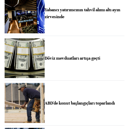
Yabancı yatırımcının tahvil alımı altı ayın
zirvesinde
Döviz mevduatları artışa geçti
ABD'de konut başlangıçları toparlandı