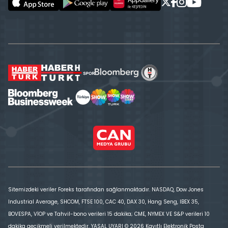
Sitemizdeki veriler Foreks tarafından sağlanmaktadır. NASDAQ, Dow Jones
Industrial Average, SHCOM, FTSE 100, CAC 40, DAX 30, Hang Seng, IBEX 35,
BOVESPA, VİOP ve Tahvil-bono verileri 15 dakika; CME, NYMEX VE S&P verileri 10
dakika gecikmeli verilmektedir. YASAL UYARI © 2026 Kayıtlı Elektronik Posta