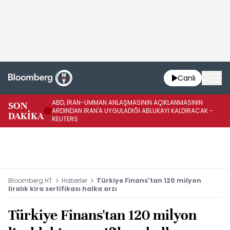
Canlı
ABD, İRAN-UMMAN ANLAŞMASININ AÇIKLANMASININ
AB
SON
ARDINDAN İRAN'A UYGULADIĞI ABLUKAYI KALDIRACAK -
GE
DAKİKA
REUTERS
UY
Bloomberg HT
Haberler
Türkiye Finans'tan 120 milyon
liralık kira sertifikası halka arzı
Türkiye Finans'tan 120 milyon