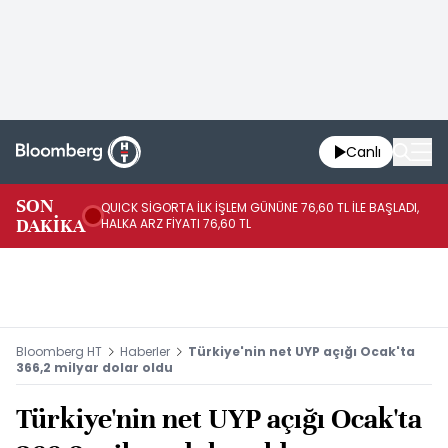
Canlı
SON
QUICK SİGORTA İLK İŞLEM GÜNÜNE 76,60 TL İLE BAŞLADI,
BI
DAKİKA
HALKA ARZ FİYATI 76,60 TL
PU
Bloomberg HT
Haberler
Türkiye'nin net UYP açığı Ocak'ta
366,2 milyar dolar oldu
Türkiye'nin net UYP açığı Ocak'ta