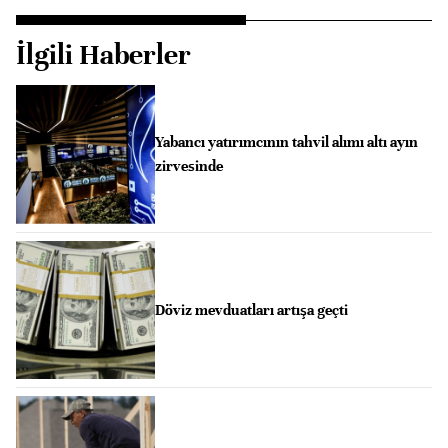
İlgili Haberler
Yabancı yatırımcının tahvil alımı altı ayın
zirvesinde
Döviz mevduatları artışa geçti