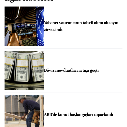
Yabancı yatırımcının tahvil alımı altı ayın
zirvesinde
Döviz mevduatları artışa geçti
ABD'de konut başlangıçları toparlandı