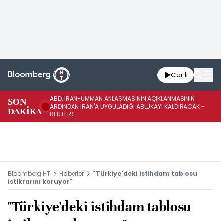
Canlı
ABD, İRAN-UMMAN ANLAŞMASININ AÇIKLANMASININ
AB
SON
ARDINDAN İRAN'A UYGULADIĞI ABLUKAYI KALDIRACAK -
GE
DAKİKA
REUTERS
UY
Bloomberg HT
Haberler
"Türkiye'deki istihdam tablosu
istikrarını koruyor"
"Türkiye'deki istihdam tablosu