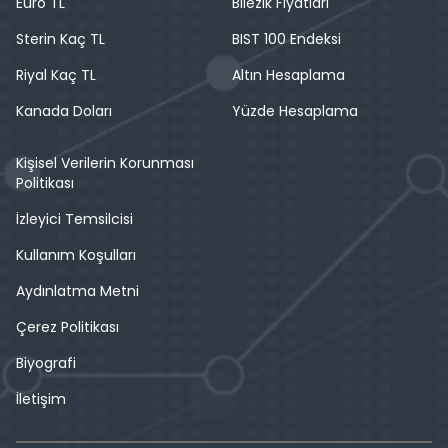
Euro TL
Bilezik Fiyatları
Sterin Kaç TL
BIST 100 Endeksi
Riyal Kaç TL
Altın Hesaplama
Kanada Doları
Yüzde Hesaplama
Kişisel Verilerin Korunması
Politikası
İzleyici Temsilcisi
Kullanım Koşulları
Aydınlatma Metni
Çerez Politikası
Biyografi
İletişim