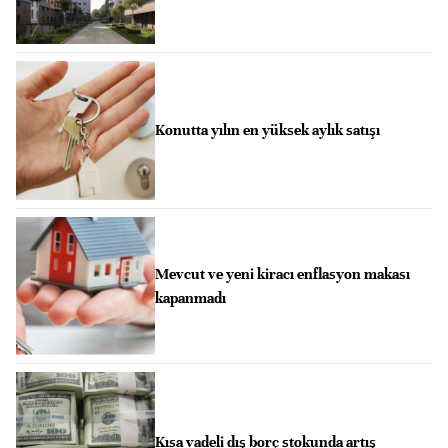
Konutta yılın en yüksek aylık satışı
Mevcut ve yeni kiracı enflasyon makası
kapanmadı
Kısa vadeli dış borç stokunda artış