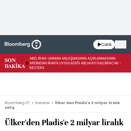
Canlı
ABD, İRAN-UMMAN ANLAŞMASININ AÇIKLANMASININ
AB
SON
ARDINDAN İRAN'A UYGULADIĞI ABLUKAYI KALDIRACAK -
GE
DAKİKA
REUTERS
UY
Bloomberg HT
Haberler
Ülker'den Pladis'e 2 milyar liralık
satış
Ülker'den Pladis'e 2 milyar liralık