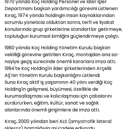
1970 yılında Koç Holding Personel ve İdari İşler
Departmanı başkan yardımcılığı görevini üstlenen
Kıraç, 1974 yılında holdingin insan kaynaklarından
sorumlu yöneticisi olduktan sonra, terfi ve liyakat
konularında grup şirketlerine standartlar getirme­ye,
topluluğun kurumsal kimliğini güçlendirmeye çalıştı.
1980 yılında Koç Holding Yönetim Kurulu başkan
vekilliği görevine getirilen Kıraç, montajdan ana sa­
nayiye geçiş sürecinde önemli kararlara imza attı.
1994'te Koç Holding'in lider şirketlerinden Arçelik
AŞ'nin Yönetim Kurulu başkanlığını üstlendi.
Suna Kıraç aktif iş yaşamının 40 yılını verdiği Koç
Holding'in gelişmesi, büyümesi, özellikle de
kurumsallaşması ve kalıcılaşması için çabalarını
sürdürürken, eğitim, kültür, sanat ve sağlık
alanlarında önemli girişimlere de imza attı.
Kıraç, 2000 yılından beri ALS (amyotrofik lateral
skleroz) hastalığıyla mücadele ediyordu.