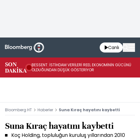
Canlı
AB
SON
BESSENT: İSTİHDAM VERİLERİ REEL EKONOMİNİN GÜCÜNÜ
Fİ
DAKİKA
OLDUĞUNDAN DÜŞÜK GÖSTERİYOR
UY
Bloomberg HT
Haberler
Suna Kıraç hayatını kaybetti
Suna Kıraç hayatını kaybetti
Koç Holding, topluluğun kuruluş yıllarından 2010