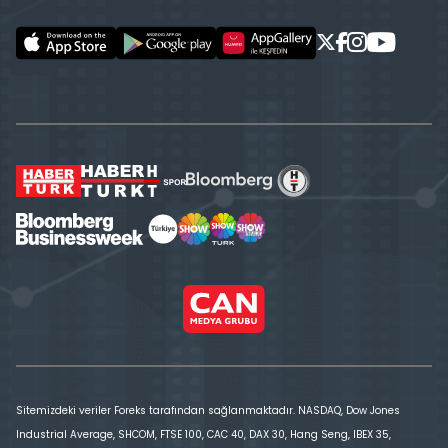
Sitemizdeki veriler Foreks tarafından sağlanmaktadır. NASDAQ, Dow Jones
Industrial Average, SHCOM, FTSE 100, CAC 40, DAX 30, Hang Seng, IBEX 35,