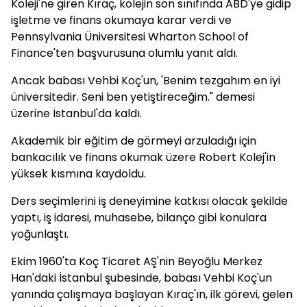
Koleji'ne giren Kıraç, kolejin son sınıfında ABD'ye gidip
işletme ve finans okumaya karar verdi ve
Pennsylvania Üniversitesi Wharton School of
Finance'ten başvurusuna olumlu yanıt aldı.
Ancak babası Vehbi Koç'un, 'Benim tezgahım en iyi
üniversitedir. Seni ben yetiştireceğim." demesi
üzerine İstanbul'da kaldı.
Akademik bir eğitim de görmeyi arzuladığı için
bankacılık ve finans okumak üzere Robert Kolej'in
yüksek kısmına kaydoldu.
Ders seçimlerini iş deneyimine katkısı olacak şekilde
yaptı, iş idaresi, muhasebe, bilanço gibi konulara
yoğunlaştı.
Ekim 1960'ta Koç Ticaret AŞ'nin Beyoğlu Merkez
Han'daki İstanbul şubesinde, babası Vehbi Koç'un
yanında çalışmaya başlayan Kıraç'ın, ilk görevi, gelen