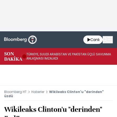
Canlı
SON
TÜRKİYE, SUUDİ ARABİSTAN VE PAKİSTAN ÜÇLÜ SAVUNMA
TR
DAKİKA
ANLAŞMASI İMZALADI
BN
Bloomberg HT
Haberler
Wikileaks Clinton'u "derinden"
üzdü
Wikileaks Clinton'u "derinden"