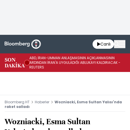
Canlı
ABD, İRAN-UMMAN ANLAŞMASININ AÇIKLANMASININ
AB
SON
ARDINDAN İRAN'A UYGULADIĞI ABLUKAYI KALDIRACAK -
GE
DAKİKA
REUTERS
UY
Bloomberg HT
Haberler
Wozniacki, Esma Sultan Yalısı'nda
raket salladı
Wozniacki, Esma Sultan