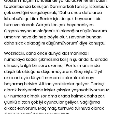
Gösteri maçının öncesinde yalıda düzenlenen basın
toplantısında konuşan Danimarkalı tenisçi, İstanbul'u
çok sevdiğini vurgulayarak, "Daha önce defalarca
İstanbul'a geldim. Benim için de çok heyecanlı bir
turnuva olacak. Gerçekten çok heyecanlıyım.
Organizasyonun olağanüstü olacağını düşünüyorum.
Umarım hava da hep böyle olur. Havanın bundan
daha sıcak olacağını düşünmüyorum" diye konuştu.
Wozniacki, daha önce dünya klasmanında 1
numaraya kadar çıkmasına karşın şu anda 15. sırada
olmasıyla ilgili bir soru üzerine, "Performansımda
düşüklük olduğunu düşünmüyorum. Geçmişte 2 yıl
arka arkaya dünya 1 numarası olarak kalmayı
başarmış biriyim. Alttan yeni isimler geliyor. Tenisçi
olarak kariyerinizde inişler çıkışlar yaşayabiliyorsunuz.
Bir numara olmak zor ama orada kalmak daha zor.
Çünkü alttan çok iyi oyuncular geliyor. Sağlığıma
dikkat ediyorum. Maç maç, turnuva turnuva olarak