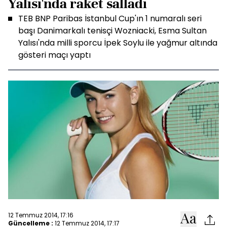
Yalısı'nda raket salladı
TEB BNP Paribas İstanbul Cup'ın 1 numaralı seri
başı Danimarkalı tenisçi Wozniacki, Esma Sultan
Yalısı'nda milli sporcu İpek Soylu ile yağmur altında
gösteri maçı yaptı
12 Temmuz 2014, 17:16
Güncelleme :
12 Temmuz 2014, 17:17