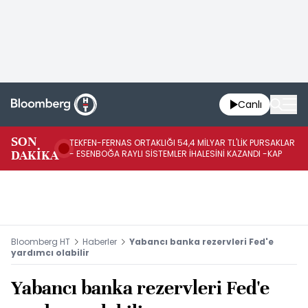
Canlı
SON
TEKFEN-FERNAS ORTAKLIĞI 54,4 MİLYAR TL'LİK PURSAKLAR
JA
DAKİKA
- ESENBOĞA RAYLI SİSTEMLER İHALESİNİ KAZANDI -KAP
EN
Bloomberg HT
Haberler
Yabancı banka rezervleri Fed'e
yardımcı olabilir
Yabancı banka rezervleri Fed'e