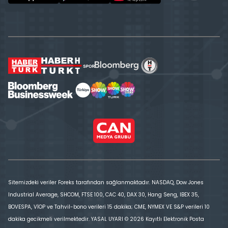
Sitemizdeki veriler Foreks tarafından sağlanmaktadır. NASDAQ, Dow Jones
Industrial Average, SHCOM, FTSE 100, CAC 40, DAX 30, Hang Seng, IBEX 35,
BOVESPA, VİOP ve Tahvil-bono verileri 15 dakika; CME, NYMEX VE S&P verileri 10
dakika gecikmeli verilmektedir. YASAL UYARI © 2026 Kayıtlı Elektronik Posta