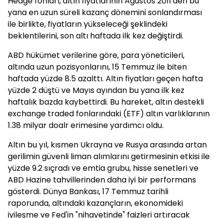
Hedge fonları, altın fiyatlarının Ağustos 2011'den bu
yana en uzun süreli kazanç dönemini sonlandırması
ile birlikte, fiyatların yükseleceği şeklindeki
beklentilerini, son altı haftada ilk kez değiştirdi.
ABD hükümet verilerine göre, para yöneticileri,
altında uzun pozisyonlarını, 15 Temmuz ile biten
haftada yüzde 8.5 azalttı. Altın fiyatları geçen hafta
yüzde 2 düştü ve Mayıs ayından bu yana ilk kez
haftalık bazda kaybettirdi. Bu hareket, altın destekli
exchange traded fonlarındaki (ETF) altın varlıklarının
1.38 milyar doalr erimesine yardımcı oldu.
Altın bu yıl, kısmen Ukrayna ve Rusya arasında artan
gerilimin güvenli liman alımlarını getirmesinin etkisi ile
yüzde 9.2 sıçradı ve emtia grubu, hisse senetleri ve
ABD Hazine tahvillerinden daha iyi bir performans
gösterdi. Dünya Bankası, 17 Temmuz tarihli
raporunda, altındaki kazançların, ekonomideki
iyileşme ve Fed'in "nihayetinde" faizleri artıracak