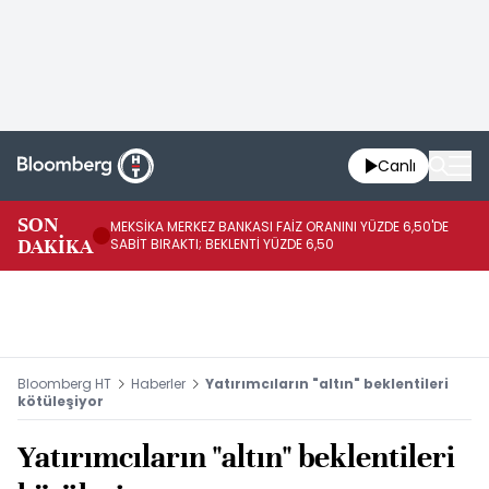
Canlı
SON
MEKSİKA MERKEZ BANKASI FAİZ ORANINI YÜZDE 6,50'DE
OY
DAKİKA
SABİT BIRAKTI; BEKLENTİ YÜZDE 6,50
AÇ
Bloomberg HT
Haberler
Yatırımcıların "altın" beklentileri
kötüleşiyor
Yatırımcıların "altın" beklentileri