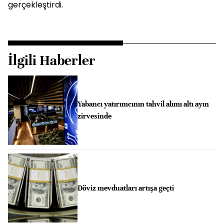
gerçekleştirdi.
İlgili Haberler
Yabancı yatırımcının tahvil alımı altı ayın
zirvesinde
Döviz mevduatları artışa geçti