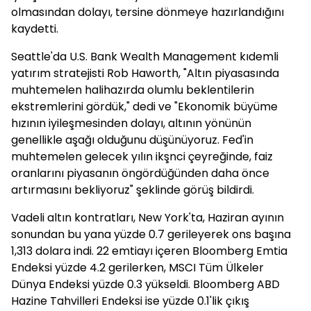
olmasından dolayı, tersine dönmeye hazırlandığını
kaydetti.
Seattle'da U.S. Bank Wealth Management kıdemli
yatırım stratejisti Rob Haworth, "Altın piyasasında
muhtemelen halihazırda olumlu beklentilerin
ekstremlerini gördük," dedi ve "Ekonomik büyüme
hızının iyileşmesinden dolayı, altının yönünün
genellikle aşağı olduğunu düşünüyoruz. Fed'in
muhtemelen gelecek yılın ikşnci çeyreğinde, faiz
oranlarını piyasanın öngördüğünden daha önce
artırmasını bekliyoruz" şeklinde görüş bildirdi.
Vadeli altın kontratları, New York'ta, Haziran ayının
sonundan bu yana yüzde 0.7 gerileyerek ons başına
1,313 dolara indi. 22 emtiayı içeren Bloomberg Emtia
Endeksi yüzde 4.2 gerilerken, MSCI Tüm Ülkeler
Dünya Endeksi yüzde 0.3 yükseldi. Bloomberg ABD
Hazine Tahvilleri Endeksi ise yüzde 0.1'lik çıkış