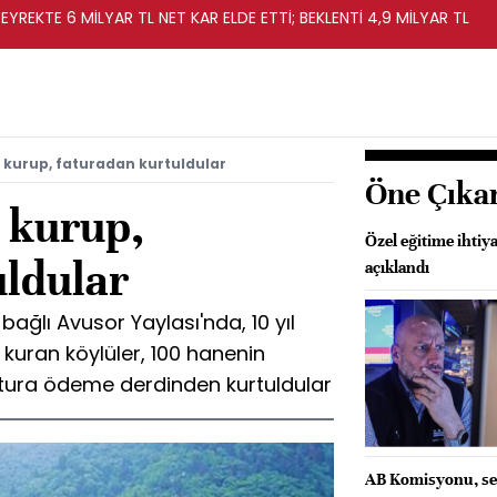
EYREKTE 6 MİLYAR TL NET KAR ELDE ETTİ; BEKLENTİ 4,9 MİLYAR TL
 kurup, faturadan kurtuldular
Öne Çıka
 kurup,
Özel eğitime ihtiy
uldular
açıklandı
bağlı Avusor Yaylası'nda, 10 yıl
kuran köylüler, 100 hanenin
 fatura ödeme derdinden kurtuldular
AB Komisyonu, se