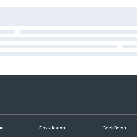
rı
Döviz Kurları
Canlı Borsa