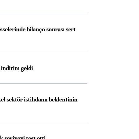
sselerinde bilanço sonrası sert
indirim geldi
el sektör istihdamı beklentinin
ik seviyeyi test etti