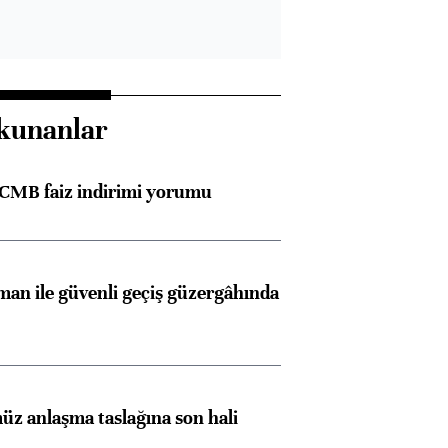
kunanlar
TCMB faiz indirimi yorumu
an ile güvenli geçiş güzergâhında
z anlaşma taslağına son hali