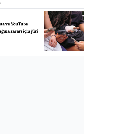
ı
eta ve YouTube
ğına zararı için jüri