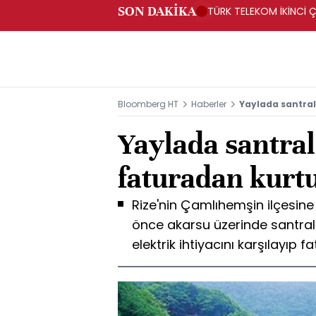
SON DAKİKA
TÜRK TELEKOM İKİNCİ Ç
Bloomberg HT
Haberler
Yaylada santral
Yaylada santral
faturadan kurt
Rize'nin Çamlıhemşin ilçesine 
önce akarsu üzerinde santral 
elektrik ihtiyacını karşılayıp