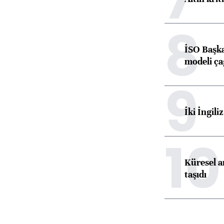
8
İSO Başka
modeli ça
9
İki İngili
10
Küresel ar
taşıdı