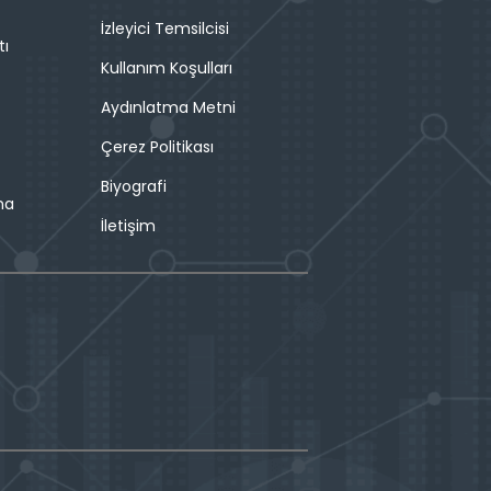
İzleyici Temsilcisi
tı
Kullanım Koşulları
Aydınlatma Metni
Çerez Politikası
Biyografi
ma
İletişim