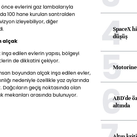
önce evlerini gaz lambalarıyla
4
ylada 100 hane kurulan santralden
izyon izleyebiliyor, diğer
SpaceX hi
i.
düşüş
n alçak
5
inşa edilen evlerin yapısı, bölgeyi
lerin de dikkatini çekiyor.
Motorine 
insan boyundan alçak inşa edilen evler,
nlığı nedeniyle özellikle yaz aylarında
6
. Dağcıların geçiş noktasında olan
rak mekanları arasında bulunuyor.
ABD'de öz
altında
7
Altın krit