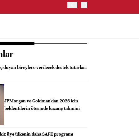
ABD HAZİNE BAKANLIĞI'NIN
nlar
aç duyan bireylere verilecek destek tutarları
JPMorgan ve Goldman'dan 2026 için
beklentilerin ötesinde kazanç tahmini
kiz üye ülkenin daha SAFE programı