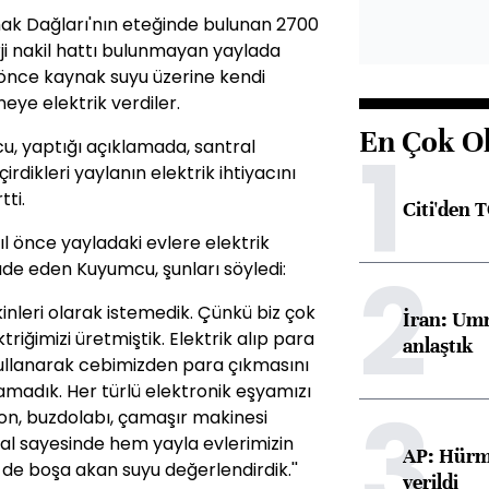
ak Dağları'nın eteğinde bulunan 2700
rji nakil hattı bulunmayan yaylada
l önce kaynak suyu üzerine kendi
eye elektrik verdiler.
En Çok O
1
u, yaptığı açıklamada, santral
dikleri yaylanın elektrik ihtiyacını
tti.
Citi'den 
 yıl önce yayladaki evlere elektrik
2
ifade eden Kuyumcu, şunları söyledi:
kinleri olarak istemedik. Çünkü biz çok
İran: Umm
iğimizi üretmiştik. Elektrik alıp para
anlaştık
 kullanarak cebimizden para çıkmasını
yaşamadık. Her türlü elektronik eşyamızı
3
zyon, buzdolabı, çamaşır makinesi
tral sayesinde hem yayla evlerimizin
AP: Hürmü
de boşa akan suyu değerlendirdik.''
verildi