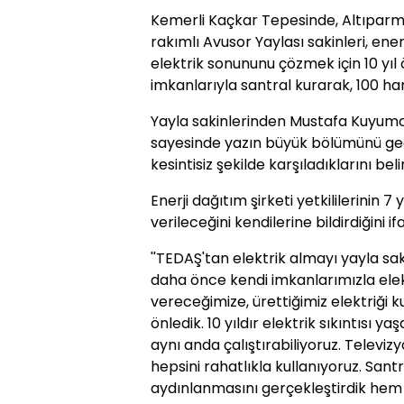
Kemerli Kaçkar Tepesinde, Altıparm
rakımlı Avusor Yaylası sakinleri, ene
elektrik sonununu çözmek için 10 yı
imkanlarıyla santral kurarak, 100 han
Yayla sakinlerinden Mustafa Kuyumc
sayesinde yazın büyük bölümünü geçir
kesintisiz şekilde karşıladıklarını belir
Enerji dağıtım şirketi yetkililerinin 7
verileceğini kendilerine bildirdiğini 
''TEDAŞ'tan elektrik almayı yayla sa
daha önce kendi imkanlarımızla elektr
vereceğimize, ürettiğimiz elektriği
önledik. 10 yıldır elektrik sıkıntısı 
aynı anda çalıştırabiliyoruz. Televi
hepsini rahatlıkla kullanıyoruz. San
aydınlanmasını gerçekleştirdik hem 