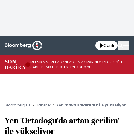
Canlı
SON
MEKSİKA MERKEZ BANKASI FAİZ ORANINI YÜZDE 6,50'DE
OY
DAKİKA
SABİT BIRAKTI; BEKLENTİ YÜZDE 6,50
AÇ
Bloomberg HT
Haberler
Yen ‘hava saldırıları’ ile yükseliyor
Yen 'Ortadoğu'da artan gerilim'
ile yükseliyor