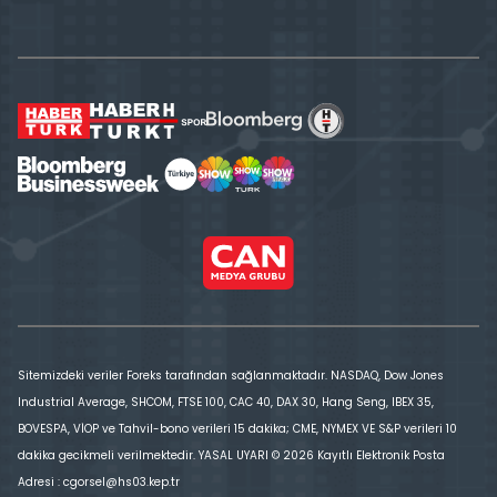
Sitemizdeki veriler Foreks tarafından sağlanmaktadır. NASDAQ, Dow Jones
Industrial Average, SHCOM, FTSE 100, CAC 40, DAX 30, Hang Seng, IBEX 35,
BOVESPA, VİOP ve Tahvil-bono verileri 15 dakika; CME, NYMEX VE S&P verileri 10
dakika gecikmeli verilmektedir. YASAL UYARI © 2026 Kayıtlı Elektronik Posta
Adresi : cgorsel@hs03.kep.tr