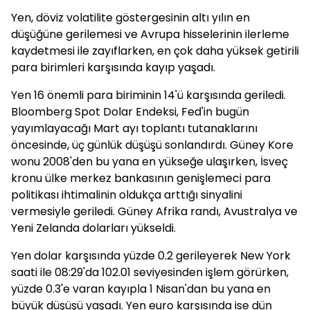
Yen, döviz volatilite göstergesinin altı yılın en
düşüğüne gerilemesi ve Avrupa hisselerinin ilerleme
kaydetmesi ile zayıflarken, en çok daha yüksek getirili
para birimleri karşısında kayıp yaşadı.
Yen 16 önemli para biriminin 14'ü karşısında geriledi.
Bloomberg Spot Dolar Endeksi, Fed'in bugün
yayımlayacağı Mart ayı toplantı tutanaklarını
öncesinde, üç günlük düşüşü sonlandırdı. Güney Kore
wonu 2008'den bu yana en yükseğe ulaşırken, İsveç
kronu ülke merkez bankasının genişlemeci para
politikası ihtimalinin oldukça arttığı sinyalini
vermesiyle geriledi. Güney Afrika randı, Avustralya ve
Yeni Zelanda dolarları yükseldi.
Yen dolar karşısında yüzde 0.2 gerileyerek New York
saati ile 08:29'da 102.01 seviyesinden işlem görürken,
yüzde 0.3'e varan kayıpla 1 Nisan'dan bu yana en
büyük düşüşü yaşadı. Yen euro karşısında ise dün