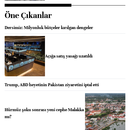
Öne Çıkanlar
Dersimiz: Milyonluk bütçeler kırılgan dengeler
Açığa satış yasağı uzatıldı
Trump, ABD heyetinin Pakistan ziyaretini iptal etti
Hürmüz şoku sonrası yeni cephe Malakka
mı?