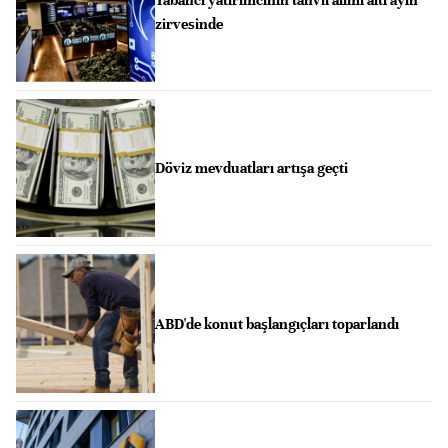
Yabancı yatırımcının tahvil alımı altı ayın
zirvesinde
Döviz mevduatları artışa geçti
ABD'de konut başlangıçları toparlandı