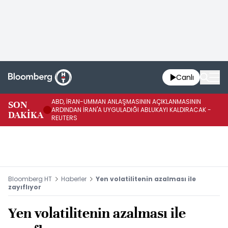
Canlı
ABD, İRAN-UMMAN ANLAŞMASININ AÇIKLANMASININ
AB
SON
ARDINDAN İRAN'A UYGULADIĞI ABLUKAYI KALDIRACAK -
GE
DAKİKA
REUTERS
UY
Bloomberg HT
Haberler
Yen volatilitenin azalması ile
zayıflıyor
Yen volatilitenin azalması ile