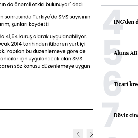
4
ın da önemli etkisi bulunuyor" dedi.
im sonrasında Türkiye'de SMS sayısının
ING'den d
rım, şunları kaydetti:
5
zla 41,54 kuruş olarak uygulanabiliyor.
ak 2014 tarihinden itibaren yurt içi
cak. Yapılan bu düzenlemeye göre de
Altına AB
llanıcılar için uygulanacak olan SMS
6
 itibaren söz konusu düzenlemeye uygun
Ticari kr
7
Döviz cins