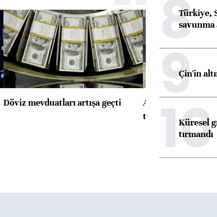
8
Türkiye, 
savunma 
9
Çin'in alt
10
Döviz mevduatları artışa geçti
ABD'de konut başla
toparlandı
Küresel gı
tırmandı