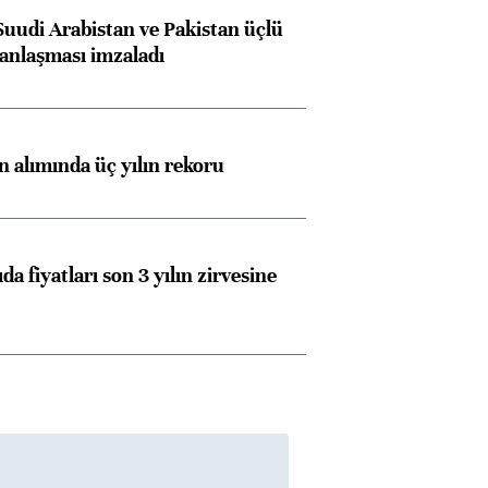
Suudi Arabistan ve Pakistan üçlü
Almanya, Commerzbank
Ba
anlaşması imzaladı
konusunda Unicredit ile
me
görüşmelere hazırlanıyor
ın alımında üç yılın rekoru
ngıçları
da fiyatları son 3 yılın zirvesine