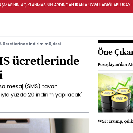
ŞMASININ AÇIKLANMASININ ARDINDAN İRAN'A UYGULADIĞI ABLUKAYI
S ücretlerinde indirim müjdesi
Öne Çıka
MS ücretlerinde
Pezeşkiyan'dan AB
i
Kısa mesaj (SMS) tavan
riyle yüzde 20 indirim yapılacak"
WSJ: Trump, çelik 