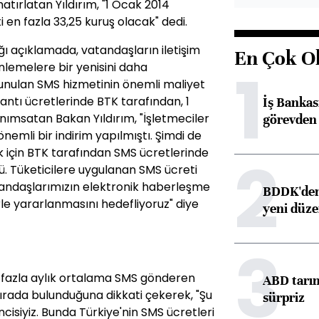
hatırlatan Yıldırım, "1 Ocak 2014
i en fazla 33,25 kuruş olacak" dedi.
ı açıklamada, vatandaşların iletişim
En Çok O
1
lemelere bir yenisini daha
e sunulan SMS hizmetinin önemli maliyet
antı ücretlerinde BTK tarafından, 1
İş Banka
nımsatan Bakan Yıldırım, "İşletmeciler
görevden 
nemli bir indirim yapılmıştı. Şimdi de
 için BTK tarafından SMS ücretlerinde
2
ü. Tüketicilere uygulanan SMS ücreti
atandaşlarımızın elektronik haberleşme
BDDK'den 
e yararlanmasını hedefliyoruz" diye
yeni düz
3
en fazla aylık ortalama SMS gönderen
ABD tarım
 sırada bulunduğuna dikkati çekerek, "Şu
sürpriz
isiyiz. Bunda Türkiye'nin SMS ücretleri