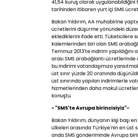
41,54 kuruş olarak uygulanabildiğini 
tarihinden itibaren yurt içi SMS ücret
Bakan Yıldırım, AA muhabirine yaptığ
ücretlerini düşürme yönündeki düzen
eklediklerini ifade etti. Tüketiciler
kalemlerinden biri olan SMS arabağl
Temmuz 2013'te indirim yapıldığını a
arası SMS arabağlantı ücretlerinde ö
bu indirimi vatandaşımıza yansıtmak
üst sınır yüzde 20 oranında düşürüld
üst sınırında yapılan indirimlerle v
hizmetlerinden daha makul ücretlerl
konuştu.
- "SMS'te Avrupa birincisiyiz"-
Bakan Yıldırım, dünyanın kişi başı 
ülkeleri arasında Türkiye'nin en üst
anda SMS gönderiminde Avrupa birinc