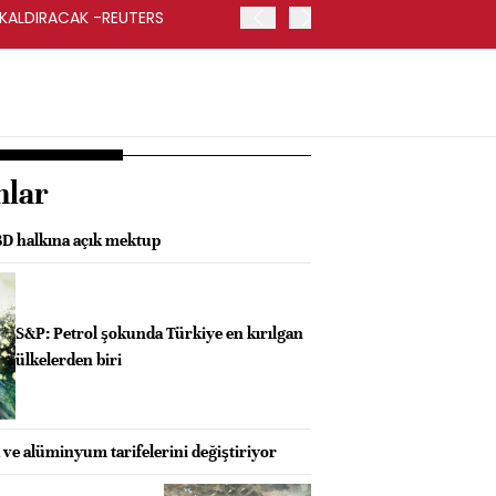
 KALDIRACAK -REUTERS
ABD DIŞİŞLERİ BAKANLIĞI
UYGULANACAK
nlar
D halkına açık mektup
S&P: Petrol şokunda Türkiye en kırılgan
ülkelerden biri
ve alüminyum tarifelerini değiştiriyor