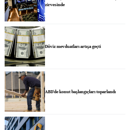
zirvesinde
Döviz mevduatları artışa geçti
ABD'de konut başlangıçları toparlandı