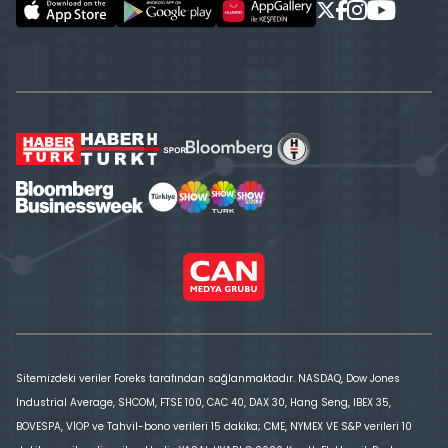
Sitemizdeki veriler Foreks tarafından sağlanmaktadır. NASDAQ, Dow Jones
Industrial Average, SHCOM, FTSE 100, CAC 40, DAX 30, Hang Seng, IBEX 35,
BOVESPA, VİOP ve Tahvil-bono verileri 15 dakika; CME, NYMEX VE S&P verileri 10