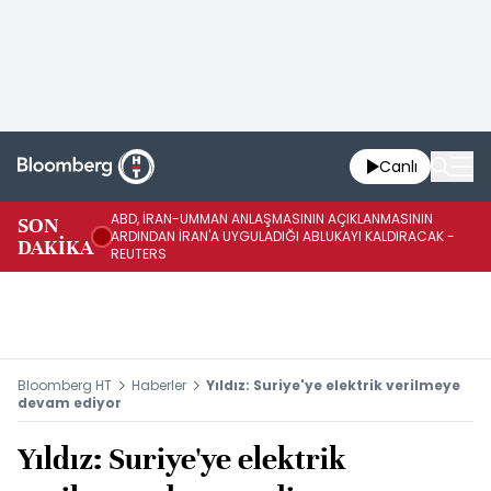
Canlı
ABD, İRAN-UMMAN ANLAŞMASININ AÇIKLANMASININ
AB
SON
ARDINDAN İRAN'A UYGULADIĞI ABLUKAYI KALDIRACAK -
GE
DAKİKA
REUTERS
UY
Bloomberg HT
Haberler
Yıldız: Suriye'ye elektrik verilmeye
devam ediyor
Yıldız: Suriye'ye elektrik