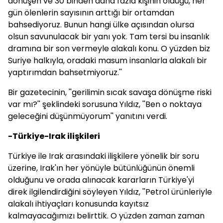
dönüşen ve 30 binden daha fazla kişinin öldüğü, her
gün ölenlerin sayısının arttığı bir ortamdan
bahsediyoruz. Bunun hangi ülke açısından olursa
olsun savunulacak bir yanı yok. Tam tersi bu insanlık
dramına bir son vermeyle alakalı konu. O yüzden biz
Suriye halkıyla, oradaki masum insanlarla alakalı bir
yaptırımdan bahsetmiyoruz.''
Bir gazetecinin, ''gerilimin sıcak savaşa dönüşme riski
var mı?'' şeklindeki sorusuna Yıldız, ''Ben o noktaya
geleceğini düşünmüyorum'' yanıtını verdi.
-Türkiye-Irak ilişkileri
Türkiye ile Irak arasındaki ilişkilere yönelik bir soru
üzerine, Irak'ın her yönüyle bütünlüğünün önemli
olduğunu ve orada alınacak kararların Türkiye'yi
direk ilgilendirdiğini söyleyen Yıldız, ''Petrol ürünleriyle
alakalı ihtiyaçları konusunda kayıtsız
kalmayacağımızı belirttik. O yüzden zaman zaman