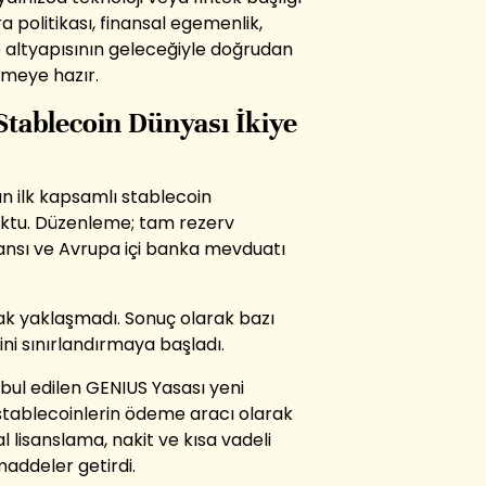
 politikası, finansal egemenlik,
 altyapısının geleceğiyle doğrudan
üşmeye hazır.
tablecoin Dünyası İkiye
ın ilk kapsamlı stablecoin
oktu. Düzenleme; tam rezerv
sansı ve Avrupa içi banka mevduatı
k yaklaşmadı. Sonuç olarak bazı
ni sınırlandırmaya başladı.
ul edilen GENIUS Yasası yeni
 stablecoinlerin ödeme aracı olarak
l lisanslama, nakit ve kısa vadeli
maddeler getirdi.