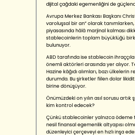
dijital çağdaki egemenliğini de güçlend
Avrupa Merkez Bankası Başkanı Christ
varoluşsal bir an” olarak tanımlarken,
piyasasında hâlâ marjinal kalması dik
stablecoinlerin toplam büyüklüğü bir
bulunuyor.
ABD tarafında ise stablecoin ihraççılar
önemli aktörleri arasında yer alıyor. T
Hazine kâğıdı alımları, bazı ülkelerin 
durumda. Bu şirketler fiilen dolar liki
birine dönüşüyor.
Önümüzdeki on yılın asıl sorusu artık 
kim kontrol edecek?
Çünkü stablecoinler yalnızca ödeme te
nesil finansal egemenlik altyapısı olma
düzenleyici çerçeveyi en hızlı inşa ed