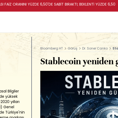
I FAİZ ORANINI YÜZDE 6,50'DE SABİT BIRAKTI; BEKLENTİ YÜZDE 6,50
Bloomberg HT
Görüş
Dr. Soner Canko
St
Stablecoin yeniden
sal Bilgiler
ede yüksek
2020 yılları
M) Genel
e Türkiye'nin
 ödeme markası