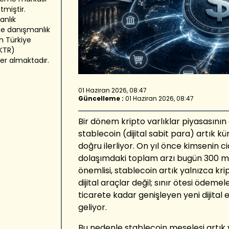
miştir.
anlık
ine danışmanlık
n Türkiye
GKTR)
yer almaktadır.
01 Haziran 2026, 08:47
Güncelleme :
01 Haziran 2026, 08:47
Bir dönem kripto varlıklar piyasasının
stablecoin (dijital sabit para) artık 
doğru ilerliyor. On yıl önce kimsenin c
dolaşımdaki toplam arzı bugün 300 m
önemlisi, stablecoin artık yalnızca krip
dijital araçlar değil; sınır ötesi öde
ticarete kadar genişleyen yeni dijital
geliyor.
Bu nedenle stablecoin meselesi artık y