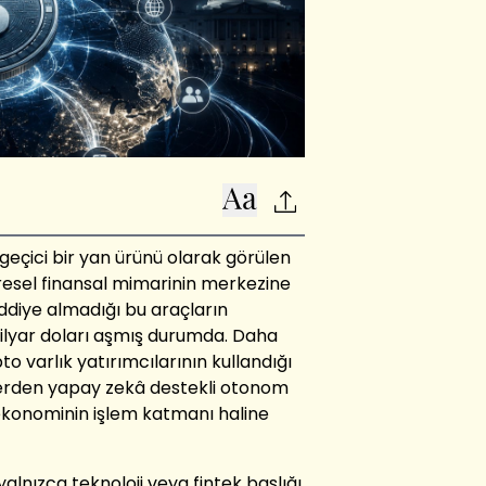
 geçici bir yan ürünü olarak görülen
küresel finansal mimarinin merkezine
iddiye almadığı bu araçların
ilyar doları aşmış durumda. Daha
to varlık yatırımcılarının kullandığı
melerden yapay zekâ destekli otonom
 ekonominin işlem katmanı haline
alnızca teknoloji veya fintek başlığı