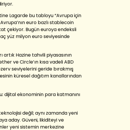
iriyor.
ine Lagarde bu tabloyu “Avrupa için
 Avrupa’nın euro bazlı stablecoin
kat çekiyor. Bugün euroya endeksli
kaç yüz milyon euro seviyesinde
ı artık Hazine tahvili piyasasının
ether ve Circle’ın kısa vadeli ABD
rezerv seviyelerini geride bırakmış
ditesinin küresel dağıtım kanallarından
şu: dijital ekonominin para katmanını
knolojisi değil; aynı zamanda yeni
ya aday. Güveni, likiditeyi ve
enler yeni sistemin merkezine