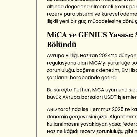
altında değerlendirilmemeli. Konu; para
rezerv para sistemi ve küresel ödeme
ilişkili yeni bir güç mücadelesine dön
MiCA ve GENIUS Yasası: S
Bölündü
Avrupa Birliği, Haziran 2024’te dünyan
regülasyonu olan MiCA’yı yürürlüğe s
zorunluluğu, bağımsız denetim, EMI li
şartlarını beraberinde getirdi.
Bu süreçte Tether, MiCA uyumuna sıca
büyük Avrupa borsaları USDT işlemleri
ABD tarafında ise Temmuz 2025’te kab
dönemin çerçevesini çizdi. Algoritmik
kullanılmasını yasaklayan yasa; federa
Hazine kâğıdı rezerv zorunluluğu gibi 