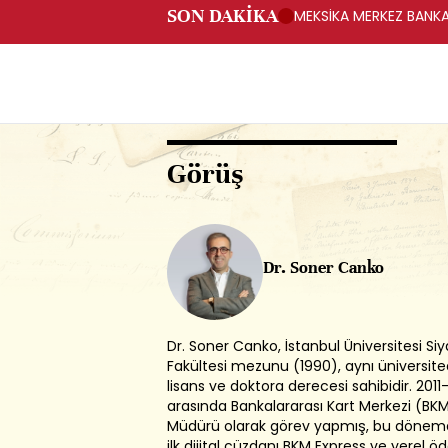
SON DAKİKA
MEKSİKA MERKEZ BANKAS
Görüş
Dr. Soner Canko
Dr. Soner Canko, İstanbul Üniversitesi Siya
Fakültesi mezunu (1990), aynı üniversit
lisans ve doktora derecesi sahibidir. 2011–
arasında Bankalararası Kart Merkezi (BK
Müdürü olarak görev yapmış, bu dönemd
ilk dijital cüzdanı BKM Express ve yerel