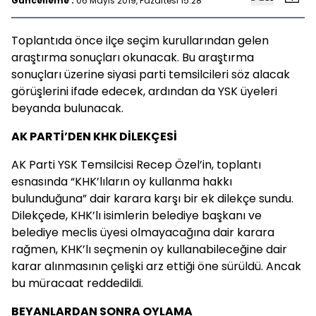
Güncelleme :
06 Mayıs 2019, Pazartesi 15:28
Toplantıda önce ilçe seçim kurullarından gelen
araştırma sonuçları okunacak. Bu araştırma
sonuçları üzerine siyasi parti temsilcileri söz alacak
görüşlerini ifade edecek, ardından da YSK üyeleri
beyanda bulunacak.
AK PARTİ’DEN KHK DİLEKÇESİ
AK Parti YSK Temsilcisi Recep Özel’in, toplantı
esnasında “KHK’lıların oy kullanma hakkı
bulunduğuna” dair karara karşı bir ek dilekçe sundu.
Dilekçede, KHK’lı isimlerin belediye başkanı ve
belediye meclis üyesi olmayacağına dair karara
rağmen, KHK’lı seçmenin oy kullanabileceğine dair
karar alınmasının çelişki arz ettiği öne sürüldü. Ancak
bu müracaat reddedildi.
BEYANLARDAN SONRA OYLAMA