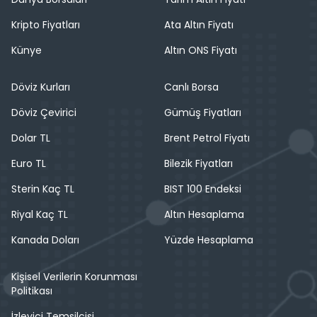
Kripto Fiyatları
Ata Altın Fiyatı
Künye
Altın ONS Fiyatı
Döviz Kurları
Canlı Borsa
Döviz Çevirici
Gümüş Fiyatları
Dolar TL
Brent Petrol Fiyatı
Euro TL
Bilezik Fiyatları
Sterin Kaç TL
BIST 100 Endeksi
Riyal Kaç TL
Altın Hesaplama
Kanada Doları
Yüzde Hesaplama
Kişisel Verilerin Korunması
Politikası
İzleyici Temsilcisi