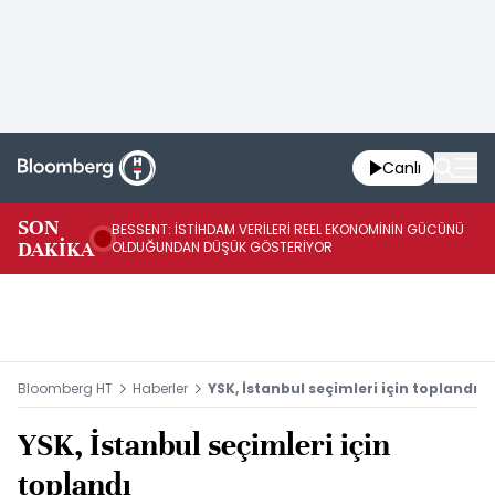
Canlı
AB
SON
BESSENT: İSTİHDAM VERİLERİ REEL EKONOMİNİN GÜCÜNÜ
Fİ
DAKİKA
OLDUĞUNDAN DÜŞÜK GÖSTERİYOR
UY
Bloomberg HT
Haberler
YSK, İstanbul seçimleri için toplandı
YSK, İstanbul seçimleri için
toplandı