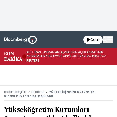
Canlı
ABD, İRAN-UMMAN ANLAŞMASININ AÇIKLANMASININ
AB
SON
ARDINDAN İRAN'A UYGULADIĞI ABLUKAYI KALDIRACAK -
GE
DAKİKA
REUTERS
UY
Bloomberg HT
Haberler
Yükseköğretim Kurumları
Sınavı'nın tarihleri belli oldu
Yükseköğretim Kurumları