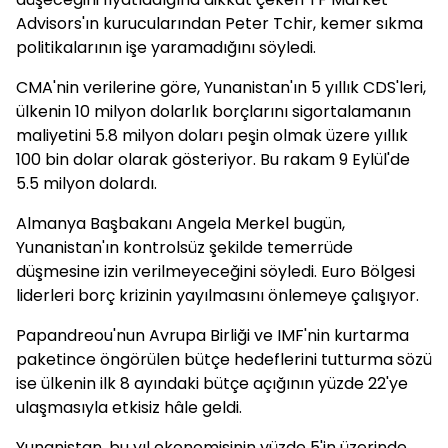
Advisors'ın kurucularından Peter Tchir, kemer sıkma
politikalarının işe yaramadığını söyledi.
CMA'nin verilerine göre, Yunanistan'ın 5 yıllık CDS'leri,
ülkenin 10 milyon dolarlık borçlarını sigortalamanın
maliyetini 5.8 milyon doları peşin olmak üzere yıllık
100 bin dolar olarak gösteriyor. Bu rakam 9 Eylül'de
5.5 milyon dolardı.
Almanya Başbakanı Angela Merkel bugün,
Yunanistan'ın kontrolsüz şekilde temerrüde
düşmesine izin verilmeyeceğini söyledi. Euro Bölgesi
liderleri borç krizinin yayılmasını önlemeye çalışıyor.
Papandreou'nun Avrupa Birliği ve IMF'nin kurtarma
paketince öngörülen bütçe hedeflerini tutturma sözü
ise ülkenin ilk 8 ayındaki bütçe açığının yüzde 22'ye
ulaşmasıyla etkisiz hâle geldi.
Yunanistan, bu yıl ekonomisinin yüzde 5'in üzerinde