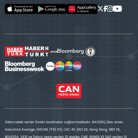
Sitemizdeki veriler Foreks tarafından sağlanmaktadır. NASDAQ, Dow Jones
Industrial Average, SHCOM, FTSE 100, CAC 40, DAX 30, Hang Seng, IBEX 35,
BOVESPA, VİOP ve Tahvil-bono verileri 15 dakika; CME, NYMEX VE S&P verileri 10