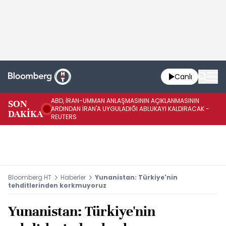
Canlı
ABD, İRAN-UMMAN ANLAŞMASININ AÇIKLANMASININ
AB
SON
ARDINDAN İRAN'A UYGULADIĞI ABLUKAYI KALDIRACAK -
GE
DAKİKA
REUTERS
UY
Bloomberg HT
Haberler
Yunanistan: Türkiye'nin
tehditlerinden korkmuyoruz
Yunanistan: Türkiye'nin