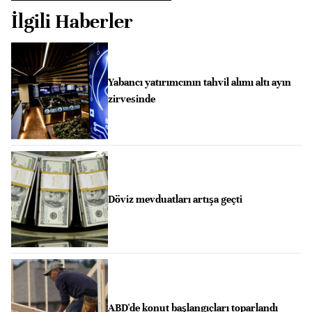
İlgili Haberler
Yabancı yatırımcının tahvil alımı altı ayın
zirvesinde
Döviz mevduatları artışa geçti
ABD'de konut başlangıçları toparlandı