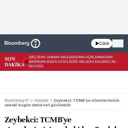
Canlı
ABD, İRAN-UMMAN ANLAŞMASININ AÇIKLANMASININ
AB
SON
ARDINDAN İRAN'A UYGULADIĞI ABLUKAYI KALDIRACAK -
GE
DAKİKA
REUTERS
UY
Bloomberg HT
Haberler
Zeybekci: TCMB'ye sitemlerimizin
sebebi bugün daha net görülebilir
Zeybekci: TCMB'ye