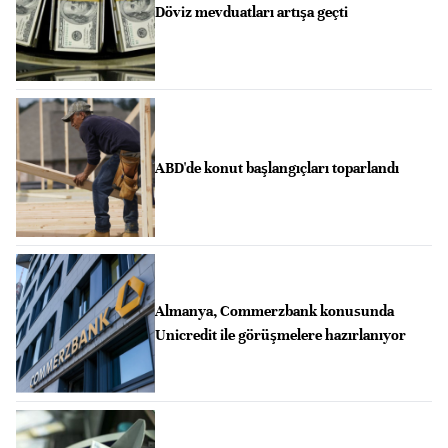
Döviz mevduatları artışa geçti
ABD'de konut başlangıçları toparlandı
Almanya, Commerzbank konusunda
Unicredit ile görüşmelere hazırlanıyor