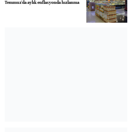
Temmuz'da aylık enflasyonda hızlanma