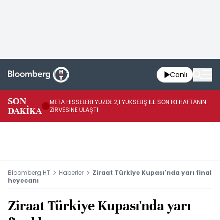
Canlı
SON
META HİSSELERİ YÜZDE 2,1 YÜKSELİŞ İLE SON İKİ HAFTANIN
IN
DAKİKA
ZİRVESİNE ULAŞTI
YÜ
Bloomberg HT
Haberler
Ziraat Türkiye Kupası'nda yarı final
heyecanı
Ziraat Türkiye Kupası'nda yarı