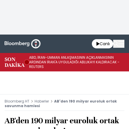
Canlı
ABD, İRAN-UMMAN ANLAŞMASININ AÇIKLANMASININ
AB
SON
ARDINDAN İRAN'A UYGULADIĞI ABLUKAYI KALDIRACAK -
GE
DAKİKA
REUTERS
UY
Bloomberg HT
Haberler
AB'den 190 milyar euroluk ortak
savunma hamlesi
AB'den 190 milyar euroluk ortak