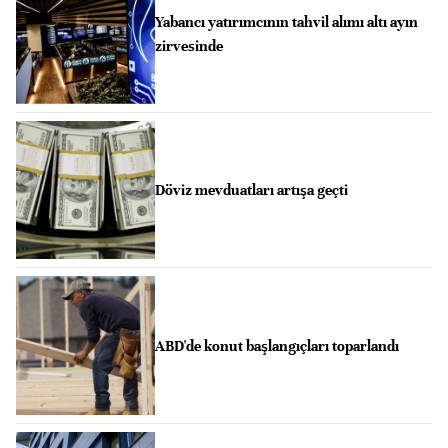
Yabancı yatırımcının tahvil alımı altı ayın
zirvesinde
Döviz mevduatları artışa geçti
ABD'de konut başlangıçları toparlandı