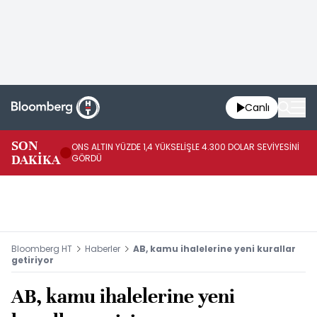
Canlı
SK
SON
ONS ALTIN YÜZDE 1,4 YÜKSELİŞLE 4.300 DOLAR SEVİYESİNİ
GE
DAKİKA
GÖRDÜ
DO
Bloomberg HT
Haberler
AB, kamu ihalelerine yeni kurallar
getiriyor
AB, kamu ihalelerine yeni