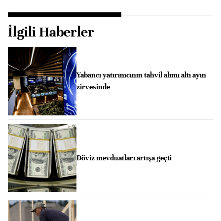
İlgili Haberler
Yabancı yatırımcının tahvil alımı altı ayın
zirvesinde
Döviz mevduatları artışa geçti