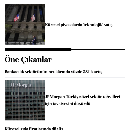
Küresel piyasalarda 'teknolojik' satış
Öne Çıkanlar
Bankacılık sektörünün net kârında yüzde 38'lik artış
JPMorgan Türkiye özel sektör tahvilleri
için tavsiyesini düşürdü
Küresel gıda fiyatlarında düşüş