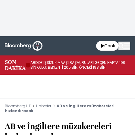
Canlı
SON
ABD'DE İŞSİZLİK MAAŞI BAŞVURULARI GEÇEN HAFTA 199
FE
DAKİKA
BİN OLDU; BEKLENTİ 205 BİN, ÖNCEKİ 198 BİN
İL
Bloomberg HT
Haberler
AB ve İngiltere müzakereleri
hızlandıracak
AB ve İngiltere müzakereleri