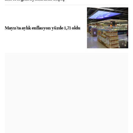
Mayıs'ta aylık enflasyon yüzde 1,71 oldu