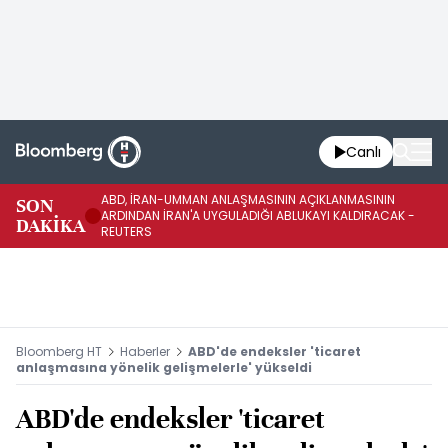
Canlı
ABD, İRAN-UMMAN ANLAŞMASININ AÇIKLANMASININ
AB
SON
ARDINDAN İRAN'A UYGULADIĞI ABLUKAYI KALDIRACAK -
GE
DAKİKA
REUTERS
UY
Bloomberg HT
Haberler
ABD'de endeksler 'ticaret
anlaşmasına yönelik gelişmelerle' yükseldi
ABD'de endeksler 'ticaret