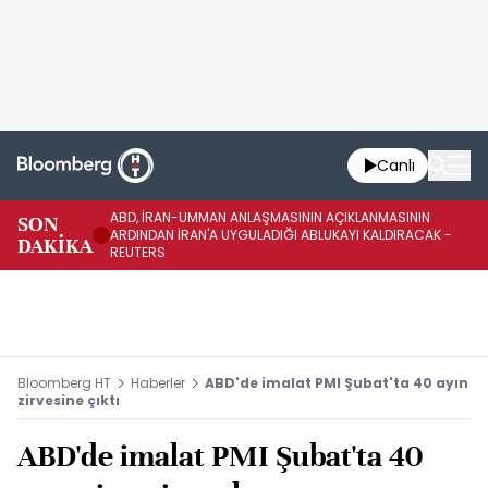
Canlı
ABD, İRAN-UMMAN ANLAŞMASININ AÇIKLANMASININ
AB
SON
ARDINDAN İRAN'A UYGULADIĞI ABLUKAYI KALDIRACAK -
GE
DAKİKA
REUTERS
UY
Bloomberg HT
Haberler
ABD'de imalat PMI Şubat'ta 40 ayın
zirvesine çıktı
ABD'de imalat PMI Şubat'ta 40