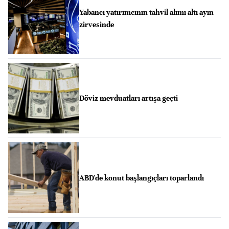
Yabancı yatırımcının tahvil alımı altı ayın
zirvesinde
Döviz mevduatları artışa geçti
ABD'de konut başlangıçları toparlandı