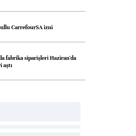
şullu CarrefourSA izni
a fabrika siparişleri Haziran'da
i aştı