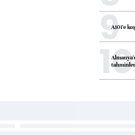
9
A101'e ko
10
Almanya'd
tahminler