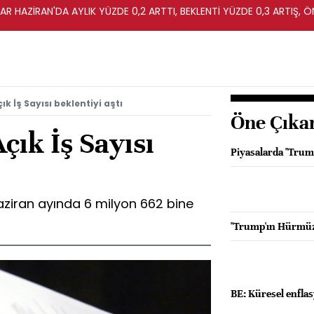
R HAZİRAN'DA AYLIK YÜZDE 0,2 ARTTI, BEKLENTİ YÜZDE 0,3 ARTIŞ, Ö
k İş Sayısı beklentiyi aştı
Öne Çıka
ık İş Sayısı
Piyasalarda "Trump
haziran ayında 6 milyon 662 bine
"Trump'ın Hürmüz 
BE: Küresel enflas