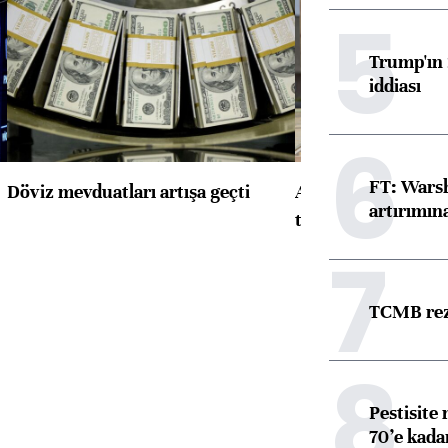
5
Trump'ın 
iddiası
6
FT: Warsh
Döviz mevduatları artışa geçti
ABD'de konut başla
artırımın
toparlandı
7
TCMB reze
8
Pestisite
70’e kadar