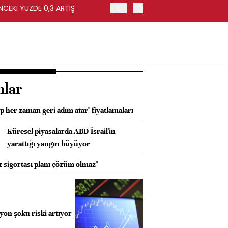
NCEKİ YÜZDE 0,3 ARTIŞ
APOLLO, EASYJET'İ HİSSE 
nlar
 her zaman geri adım atar" fiyatlamaları
Küresel piyasalarda ABD-İsrail'in
yarattığı yangın büyüyor
sigortası planı çözüm olmaz"
yon şoku riski artıyor