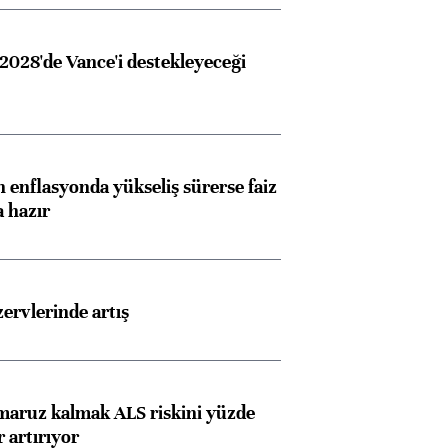
Almanya, Commerzbank
Ba
konusunda Unicredit ile
me
2028'de Vance'i destekleyeceği
görüşmelere hazırlanıyor
 enflasyonda yükseliş sürerse faiz
ngıçları
a hazır
rvlerinde artış
 maruz kalmak ALS riskini yüzde
 artırıyor