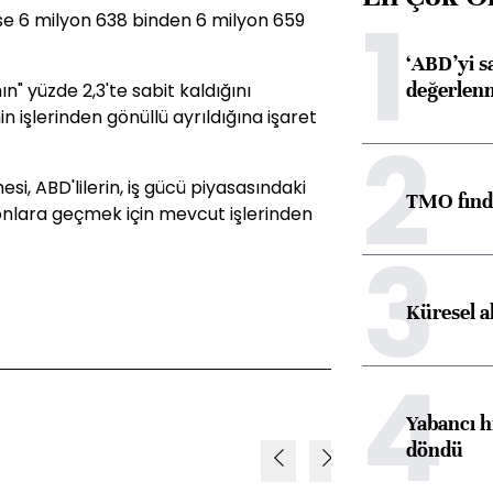
1
 ise 6 milyon 638 binden 6 milyon 659
‘ABD’yi s
değerlen
n" yüzde 2,3'te sabit kaldığını
in işlerinden gönüllü ayrıldığına işaret
2
, ABD'lilerin, iş gücü piyasasındaki
TMO fındık
onlara geçmek için mevcut işlerinden
3
Küresel a
4
Yabancı h
döndü