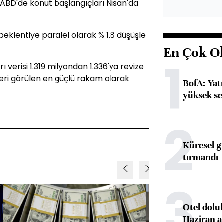
e ABD'de konut başlangıçları Nisan'da
 beklentiye paralel olarak % 1.8 düşüşle
En Çok O
1
 verisi 1.319 milyondan 1.336'ya revize
 beri görülen en güçlü rakam olarak
BofA: Yatı
yüksek se
2
Küresel gı
tırmandı
3
Otel dolu
Haziran a