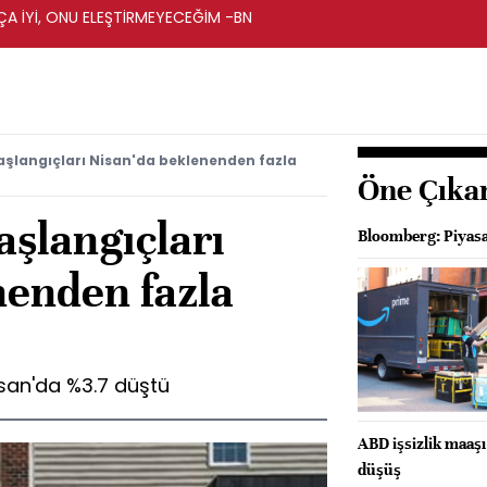
A İYİ, ONU ELEŞTİRMEYECEĞİM -BN
şlangıçları Nisan'da beklenenden fazla
Öne Çıka
aşlangıçları
Bloomberg: Piyasa
nenden fazla
isan'da %3.7 düştü
ABD işsizlik maaş
düşüş