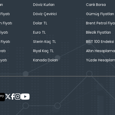
rı
Döviz Kurları
Canlı Borsa
Fiyatı
Döviz Çevirici
Gümüş Fiyatları
n Fiyatı
Dolar TL
Brent Petrol Fiya
iyatı
Euro TL
Bilezik Fiyatları
 Fiyatı
Sterin Kaç TL
BIST 100 Endeksi
yatı
Riyal Kaç TL
Altın Hesaplama
iyatı
Kanada Doları
Yüzde Hesapla