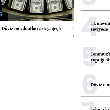
4
TL mevdua
Döviz mevduatları artışa geçti
ABD'de konut başla
seviyede
toparlandı
5
Temmuz'da
yaptığı hi
6
Döviz cins
Takipteki 