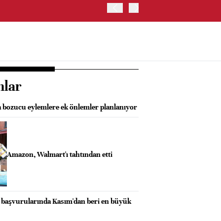
TRUMP: FAİZ ARTIRIMI 
nlar
 bozucu eylemlere ek önlemler planlanıyor
Amazon, Walmart'ı tahtından etti
ı başvurularında Kasım'dan beri en büyük