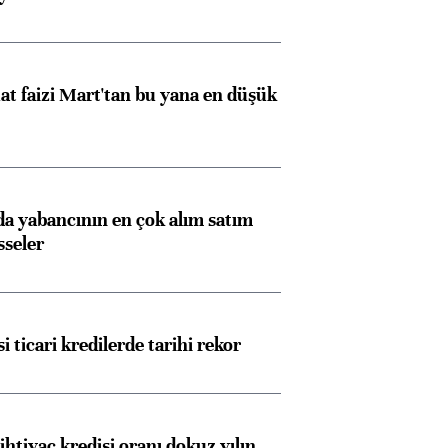
görüşmelere hazırlanıyor
t faizi Mart'tan bu yana en düşük
ngıçları
 yabancının en çok alım satım
sseler
i ticari kredilerde tarihi rekor
ihtiyaç kredisi oranı dokuz yılın