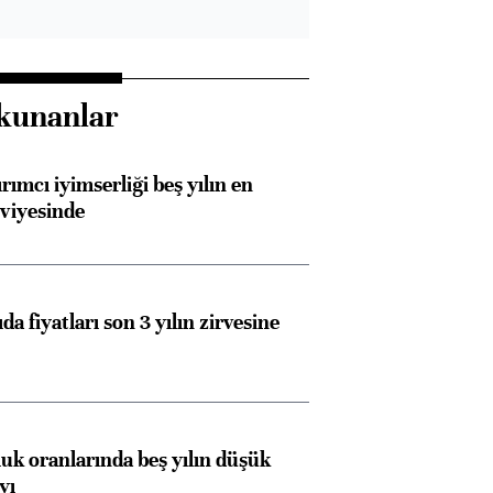
kunanlar
rımcı iyimserliği beş yılın en
viyesinde
da fiyatları son 3 yılın zirvesine
Almanya, Commerzbank
Ba
luk oranlarında beş yılın düşük
konusunda Unicredit ile
me
yı