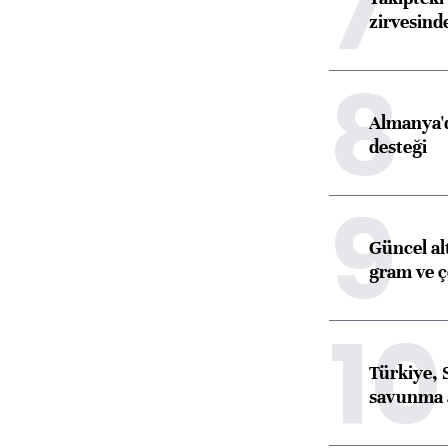
7
zirvesind
8
Almanya'd
desteği
9
Güncel al
gram ve ç
10
Türkiye, 
savunma 