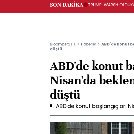
SON DAKİKA
TRUMP: WARSH OLDUKÇ
Bloomberg HT
Haberler
ABD'de konut ba
düştü
ABD'de konut b
Nisan'da bekle
düştü
ABD'de konut başlangıçları N