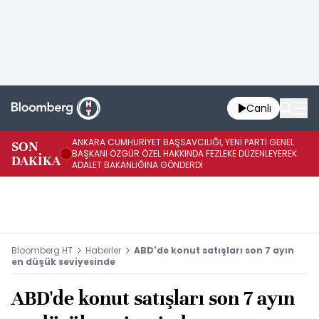
Canlı
ANKARA CUMHURİYET BAŞSAVCILIĞI, YENİ PARTİ GENEL
SON
YE
BAŞKANI ÖZGÜR ÖZEL HAKKINDA FEZLEKE DÜZENLEYEREK
DAKİKA
HA
ADALET BAKANLIĞINA GÖNDERDİ
Bloomberg HT
Haberler
ABD'de konut satışları son 7 ayın
en düşük seviyesinde
ABD'de konut satışları son 7 ayın