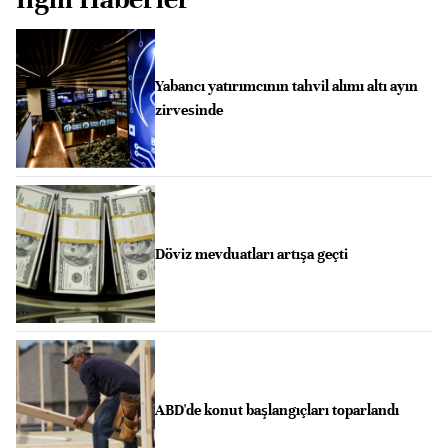
Yabancı yatırımcının tahvil alımı altı ayın
zirvesinde
Döviz mevduatları artışa geçti
ABD'de konut başlangıçları toparlandı