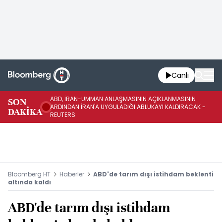
Canlı
ABD, İRAN-UMMAN ANLAŞMASININ AÇIKLANMASININ
AB
SON
ARDINDAN İRAN'A UYGULADIĞI ABLUKAYI KALDIRACAK -
GE
DAKİKA
REUTERS
UY
Bloomberg HT
Haberler
ABD'de tarım dışı istihdam beklenti
altında kaldı
ABD'de tarım dışı istihdam