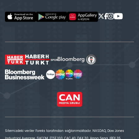
Sitemizdeki veriler Foreks tarafından sağlanmaktadır. NASDAQ, Dow Jones
Industrial Average, SHCOM, FTSE 100, CAC 40, DAX 30, Hang Seng, IBEX 35,