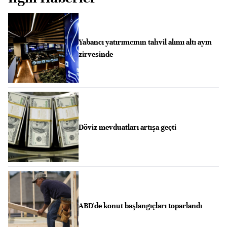
Yabancı yatırımcının tahvil alımı altı ayın
zirvesinde
Döviz mevduatları artışa geçti
ABD'de konut başlangıçları toparlandı