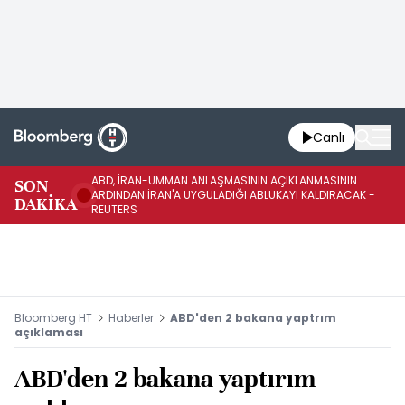
Canlı
ABD, İRAN-UMMAN ANLAŞMASININ AÇIKLANMASININ
AB
SON
ARDINDAN İRAN'A UYGULADIĞI ABLUKAYI KALDIRACAK -
GE
DAKİKA
REUTERS
UY
Bloomberg HT
Haberler
ABD'den 2 bakana yaptrım
açıklaması
ABD'den 2 bakana yaptırım