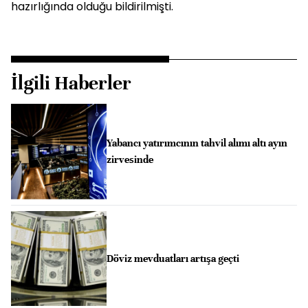
hazırlığında olduğu bildirilmişti.
İlgili Haberler
Yabancı yatırımcının tahvil alımı altı ayın
zirvesinde
Döviz mevduatları artışa geçti