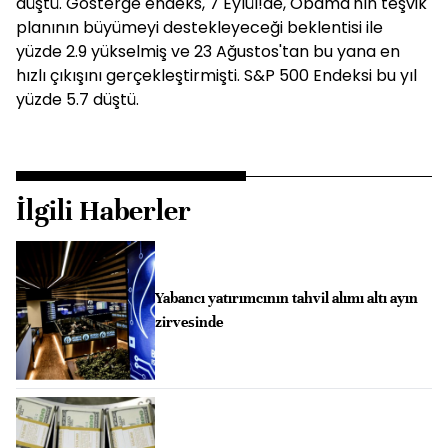
düştü. Gösterge endeks, 7 Eylül!de, Obama'nın teşvik
planının büyümeyi destekleyeceği beklentisi ile
yüzde 2.9 yükselmiş ve 23 Ağustos'tan bu yana en
hızlı çıkışını gerçekleştirmişti. S&P 500 Endeksi bu yıl
yüzde 5.7 düştü.
İlgili Haberler
Yabancı yatırımcının tahvil alımı altı ayın
zirvesinde