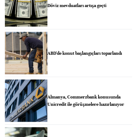
Döviz mevduatları artışa geçti
ABD'de konut başlangıçları toparlandı
Almanya, Commerzbank konusunda
Unicredit ile görüşmelere hazırlanıyor