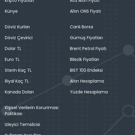
Kripto Fiyatları
Ata Altın Fiyatı
Künye
Altın ONS Fiyatı
Döviz Kurları
Canlı Borsa
Döviz Çevirici
Gümüş Fiyatları
Dolar TL
Brent Petrol Fiyatı
Euro TL
Bilezik Fiyatları
Sterin Kaç TL
BIST 100 Endeksi
Riyal Kaç TL
Altın Hesaplama
Kanada Doları
Yüzde Hesaplama
Kişisel Verilerin Korunması
Politikası
İzleyici Temsilcisi