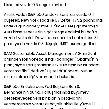
hisseleri yüzde 0.6 değer kaybetti.
Aralık vadeli S&P 500 endeks kontratı yüzde 0.4
düşerek, New York saati ile 07:24'te 1,175.2 puana indi.
Endeks güniçinde yüzde 0.7'lik yükseliş göstermişti.
ABD hisse senetlerinin gösterge endeksi bu hafta
yüzde 1 yükseldi. Dow Jones endeks kontratı ise 31
puan ya da yüzde 0.3 düşüşle 11,192 puana geriledi.
SAM Sustainable Asset Management AG'nin Zurih
ofisinden fon yöneticisi Kai Fachinger, "Obama'nın
planı, siyasi tartışmaların etkisi ile tipik bir istihdam
yaratma fikri" dedi ve "Kişisel düşüncem, bunun
olumlu olmadığı" yorumunda bulundu.
S&P 500 Endeksi dün, Fed Başkanı Ben S.
Bernanke'nin dünkü konuşmasında büyümeyi
destekleyecek yeni bir planın detaylarını
vermemesinin yarattığı hayalkırıklığı ile yüzde 1.1