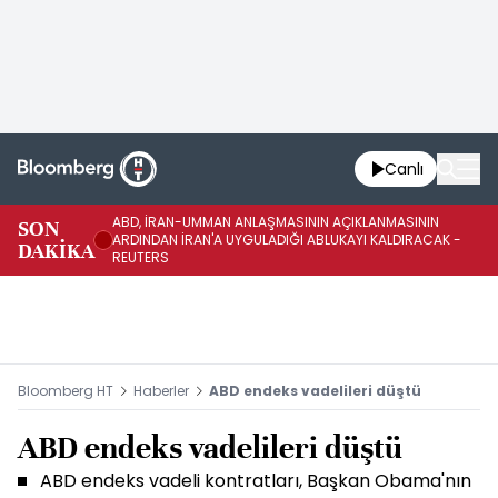
Canlı
ABD, İRAN-UMMAN ANLAŞMASININ AÇIKLANMASININ
AB
SON
ARDINDAN İRAN'A UYGULADIĞI ABLUKAYI KALDIRACAK -
GE
DAKİKA
REUTERS
UY
Bloomberg HT
Haberler
ABD endeks vadelileri düştü
ABD endeks vadelileri düştü
ABD endeks vadeli kontratları, Başkan Obama'nın