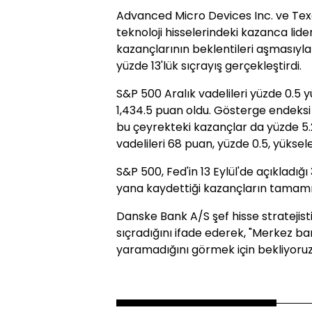
Advanced Micro Devices Inc. ve Tex
teknoloji hisselerindeki kazanca liderl
kazançlarının beklentileri aşmasıyla
yüzde 13'lük sıçrayış gerçekleştirdi.
S&P 500 Aralık vadelileri yüzde 0.5 
1,434.5 puan oldu. Gösterge endeksi
bu çeyrekteki kazançlar da yüzde 5.
vadelileri 68 puan, yüzde 0.5, yüksel
S&P 500, Fed'in 13 Eylül'de açıkladı
yana kaydettiği kazançların tamamın
Danske Bank A/S şef hisse stratejist
sıçradığını ifade ederek, "Merkez ban
yaramadığını görmek için bekliyoruz