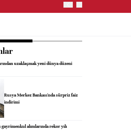
JAPONYA BORSASI'NDA TO
nlar
arından uzaklaşmak yeni dünya düzeni
Rusya Merkez Bankası'nda sürpriz faiz
indirimi
ı gayrimenkul alımlarında rekor yılı