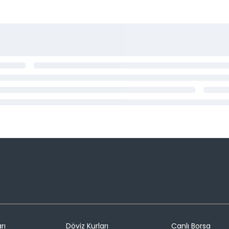
rı
Döviz Kurları
Canlı Borsa