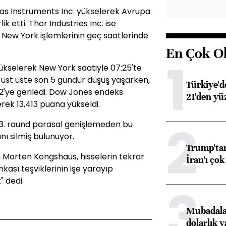
as Instruments Inc. yükselerek Avrupa
ik etti. Thor Industries Inc. ise
 New York işlemlerinin geç saatlerinde
En Çok O
1
yükselerek New York saatiyle 07:25'te
 üst üste son 5 gündür düşüş yaşarken,
Türkiye'd
2'ye geriledi. Dow Jones endeks
21'den yüz
erek 13,413 puana yükseldi.
2
ğı 3. raund parasal genişlemeden bu
ı silmiş bulunuyor.
Trump'tan
i Morten Kongshaus, hisselerin tekrar
İran'ı çok
kası teşviklerinin işe yarayıp
" dedi.
3
Mubadala’
dolarlık y