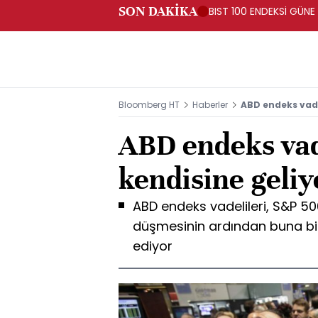
SON DAKİKA
BIST 100 ENDEKSİ GÜNE
Bloomberg HT
Haberler
ABD endeks vade
ABD endeks vad
kendisine geliy
ABD endeks vadelileri, S&P 50
düşmesinin ardından buna bir 
ediyor