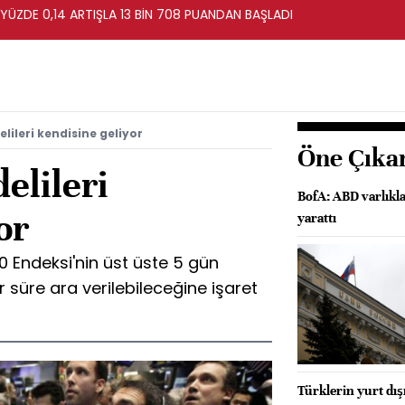
 YÜZDE 0,14 ARTIŞLA 13 BİN 708 PUANDAN BAŞLADI
lileri kendisine geliyor
Öne Çıka
elileri
BofA: ABD varlıkl
or
yarattı
0 Endeksi'nin üst üste 5 gün
süre ara verilebileceğine işaret
Türklerin yurt dış