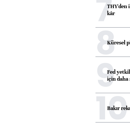
7
THY'den i
kâr
8
Küresel p
9
Fed yetki
için daha 
10
Bakır rek