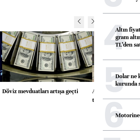
4
Altın fiy
gram altı
TL’den sat
5
Dolar ne 
kurunda 
Döviz mevduatları artışa geçti
ABD'de konut başla
6
toparlandı
Motorine 