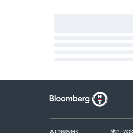
Businessweek
Altın Fiyatla