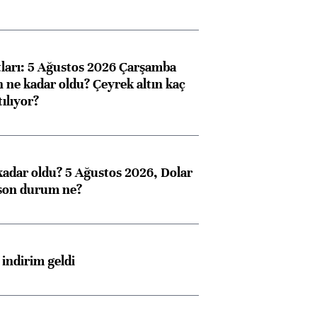
atları: 5 Ağustos 2026 Çarşamba
n ne kadar oldu? Çeyrek altın kaç
Almanya, Commerzbank
Ba
ılıyor?
konusunda Unicredit ile
me
görüşmelere hazırlanıyor
kadar oldu? 5 Ağustos 2026, Dolar
son durum ne?
ngıçları
indirim geldi