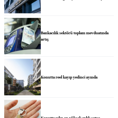
Bankacılık sektörü toplam mevduatında
artış
Konutta reel kayıp yedinci ayında