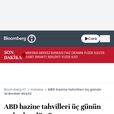
Canlı
SON
MEKSİKA MERKEZ BANKASI FAİZ ORANINI YÜZDE 6,50'DE
OY
DAKİKA
SABİT BIRAKTI; BEKLENTİ YÜZDE 6,50
AÇ
Bloomberg HT
Haberler
ABD hazine tahvilleri üç günün
ardından düştü
ABD hazine tahvilleri üç günün