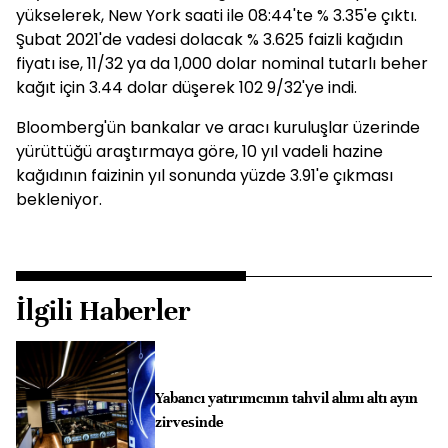
yükselerek, New York saati ile 08:44'te % 3.35'e çıktı.
Şubat 2021'de vadesi dolacak % 3.625 faizli kağıdın
fiyatı ise, 11/32 ya da 1,000 dolar nominal tutarlı beher
kağıt için 3.44 dolar düşerek 102 9/32'ye indi.
Bloomberg'ün bankalar ve aracı kuruluşlar üzerinde
yürüttüğü araştırmaya göre, 10 yıl vadeli hazine
kağıdının faizinin yıl sonunda yüzde 3.91'e çıkması
bekleniyor.
İlgili Haberler
Yabancı yatırımcının tahvil alımı altı ayın
zirvesinde