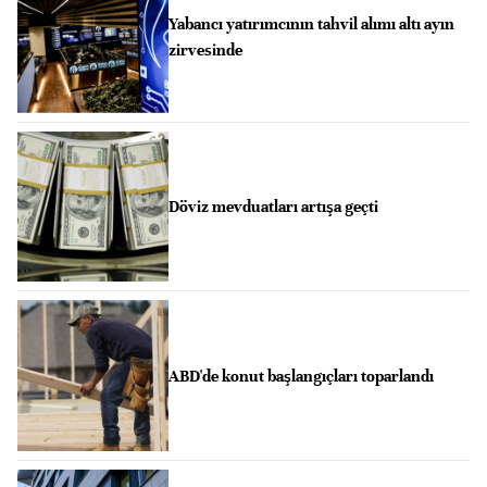
Yabancı yatırımcının tahvil alımı altı ayın
zirvesinde
Döviz mevduatları artışa geçti
ABD'de konut başlangıçları toparlandı