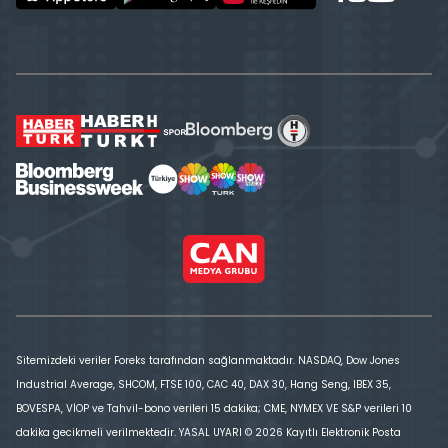
Sitemizdeki veriler Foreks tarafından sağlanmaktadır. NASDAQ, Dow Jones
Industrial Average, SHCOM, FTSE 100, CAC 40, DAX 30, Hang Seng, IBEX 35,
BOVESPA, VİOP ve Tahvil-bono verileri 15 dakika; CME, NYMEX VE S&P verileri 10
dakika gecikmeli verilmektedir. YASAL UYARI © 2026 Kayıtlı Elektronik Posta