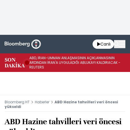
Canlı
ABD, İRAN-UMMAN ANLAŞMASININ AÇIKLANMASININ
AB
SON
ARDINDAN İRAN'A UYGULADIĞI ABLUKAYI KALDIRACAK -
GE
DAKİKA
REUTERS
UY
Bloomberg HT
Haberler
ABD Hazine tahvilleri veri öncesi
yükseldi
ABD Hazine tahvilleri veri öncesi