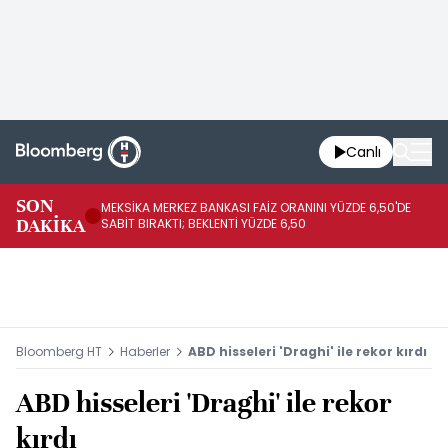
Canlı
SON
MEKSİKA MERKEZ BANKASI FAİZ ORANINI YÜZDE 6,50'DE
OY
DAKİKA
SABİT BIRAKTI; BEKLENTİ YÜZDE 6,50
AÇ
Bloomberg HT
Haberler
ABD hisseleri 'Draghi' ile rekor kırdı
ABD hisseleri 'Draghi' ile rekor
kırdı