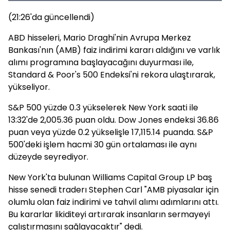
(21:26'da güncellendi)
ABD hisseleri, Mario Draghi'nin Avrupa Merkez
Bankası'nın (AMB) faiz indirimi kararı aldığını ve varlık
alımı programına başlayacağını duyurması ile,
Standard & Poor's 500 Endeksi'ni rekora ulaştırarak,
yükseliyor.
S&P 500 yüzde 0.3 yükselerek New York saati ile
13:32'de 2,005.36 puan oldu. Dow Jones endeksi 36.86
puan veya yüzde 0.2 yükselişle 17,115.14 puanda. S&P
500'deki işlem hacmi 30 gün ortalaması ile aynı
düzeyde seyrediyor.
New York'ta bulunan Williams Capital Group LP baş
hisse senedi traderı Stephen Carl "AMB piyasalar için
olumlu olan faiz indirimi ve tahvil alımı adımlarını attı.
Bu kararlar likiditeyi artırarak insanların sermayeyi
çalıştırmasını sağlayacaktır" dedi.