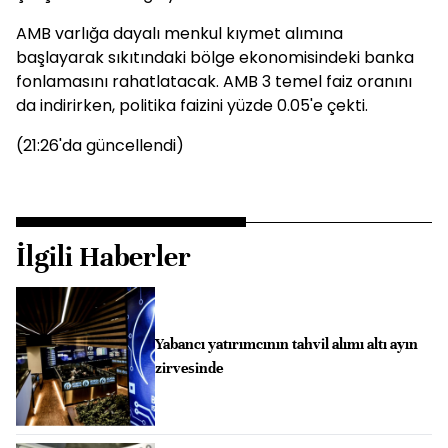
AMB varlığa dayalı menkul kıymet alımına
başlayarak sıkıtındaki bölge ekonomisindeki banka
fonlamasını rahatlatacak. AMB 3 temel faiz oranını
da indirirken, politika faizini yüzde 0.05'e çekti.
(21:26'da güncellendi)
İlgili Haberler
Yabancı yatırımcının tahvil alımı altı ayın
zirvesinde