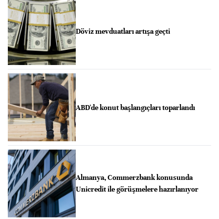
Döviz mevduatları artışa geçti
ABD'de konut başlangıçları toparlandı
Almanya, Commerzbank konusunda
Unicredit ile görüşmelere hazırlanıyor