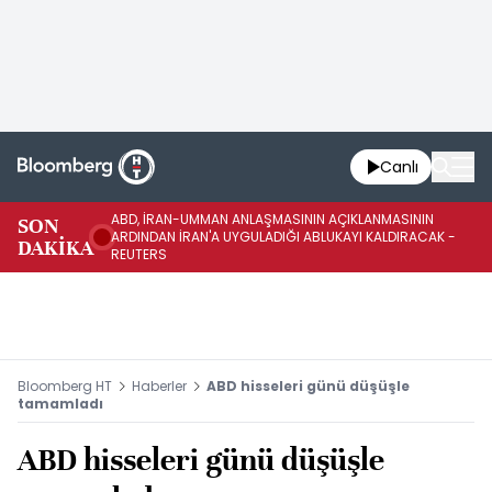
Canlı
ABD, İRAN-UMMAN ANLAŞMASININ AÇIKLANMASININ
AB
SON
ARDINDAN İRAN'A UYGULADIĞI ABLUKAYI KALDIRACAK -
GE
DAKİKA
REUTERS
UY
Bloomberg HT
Haberler
ABD hisseleri günü düşüşle
tamamladı
ABD hisseleri günü düşüşle