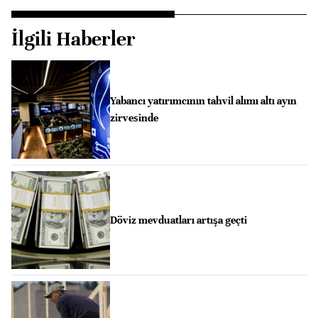
İlgili Haberler
Yabancı yatırımcının tahvil alımı altı ayın
zirvesinde
Döviz mevduatları artışa geçti