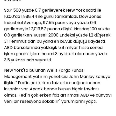
S&P 500 yüzde 0.7 gerileyerek New York saati ile
16:00’da 1,988.44 ile günü tamamladı. Dow Jones
Industrial Average, 97.55 puan veya yüzde 0.6
gerilemeyle 17,013.87 puana düştü. Nasdaq 100 yüzde
0.8 gerilerken, Russell 2000 Endeksi yüzde 1.2 düşerek
31 Temmuz’dan bu yana en büyük düşüşü kaydetti.
ABD borsalarında yaklaşık 5.8 milyar hisse senedi
işlem gördü. İşlem hacmi 3 aylık ortalamanın yüzde
3.5 yukarısında seyretti.
New York'ta bulunan Wells Fargo Funds
Management yatırım yöneticisi John Manley konuya
ilişkin " Fed'in çok erken faiz artıracağına inanan
insanlar var. Ancak bence bunun hiçbir faydası
olmaz. Fed'in çok erken faiz artırması ABD ve dünyayı
yeni bir resesyona sokabilir" yorumlarını yaptı.