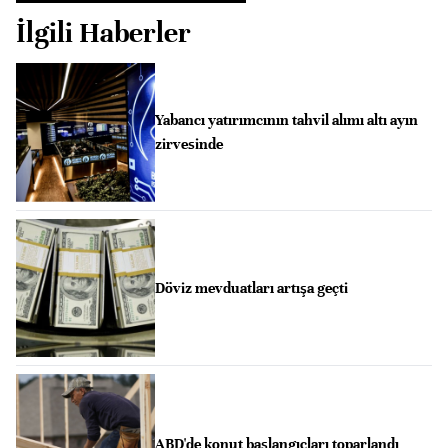
İlgili Haberler
Yabancı yatırımcının tahvil alımı altı ayın
zirvesinde
Döviz mevduatları artışa geçti
ABD'de konut başlangıçları toparlandı