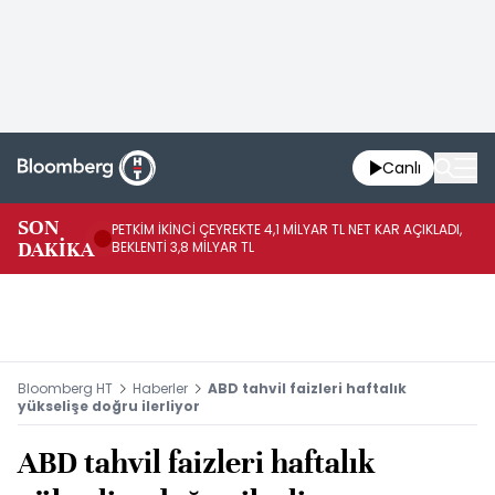
Canlı
SON
PETKİM İKİNCİ ÇEYREKTE 4,1 MİLYAR TL NET KAR AÇIKLADI,
İR
DAKİKA
BEKLENTİ 3,8 MİLYAR TL
UY
Bloomberg HT
Haberler
ABD tahvil faizleri haftalık
yükselişe doğru ilerliyor
ABD tahvil faizleri haftalık