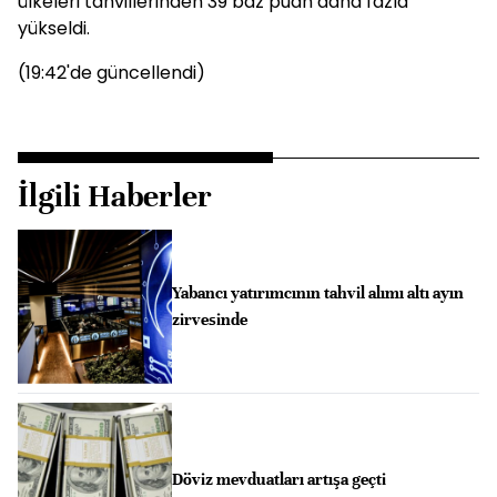
ülkeleri tahvillerinden 39 baz puan daha fazla
yükseldi.
(19:42'de güncellendi)
İlgili Haberler
Yabancı yatırımcının tahvil alımı altı ayın
zirvesinde
Döviz mevduatları artışa geçti