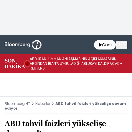
Canlı
ABD, İRAN-UMMAN ANLAŞMASININ AÇIKLANMASININ
AB
SON
ARDINDAN İRAN'A UYGULADIĞI ABLUKAYI KALDIRACAK -
GE
DAKİKA
REUTERS
UY
Bloomberg HT
Haberler
ABD tahvil faizleri yükselişe devam
ediyor
ABD tahvil faizleri yükselişe