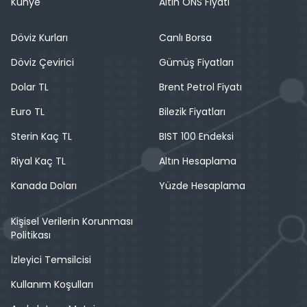
Künye
Altın ONS Fiyatı
Döviz Kurları
Canlı Borsa
Döviz Çevirici
Gümüş Fiyatları
Dolar TL
Brent Petrol Fiyatı
Euro TL
Bilezik Fiyatları
Sterin Kaç TL
BIST 100 Endeksi
Riyal Kaç TL
Altın Hesaplama
Kanada Doları
Yüzde Hesaplama
Kişisel Verilerin Korunması
Politikası
İzleyici Temsilcisi
Kullanım Koşulları